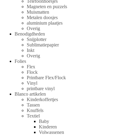
Telefoonhoesjes
Magneten en puzzels
Muismatten
Metalen doosjes
aluminium plaatjes
Overig
Benodigdheden
Snijplotter
Sublimatiepapier
Inkt
Overig
Folies
Flex
Flock
Printbare Flex/Flock
Vinyl
printbare vinyl
Blanco artikelen
Kinderkoffertjes
Tassen
Knuffels
Textiel
Baby
Kinderen
Volwassenen