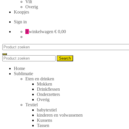
Vilt
Overig
Koopjes
Sign in
0
winkelwagen
€ 0,00
Search
for:
Search
Search
for:
Home
Sublimatie
Eten en drinken
Mokken
Drinkflessen
Onderzetters
Overig
Textiel
babytextiel
kinderen en volwassenen
Kussens
Tassen