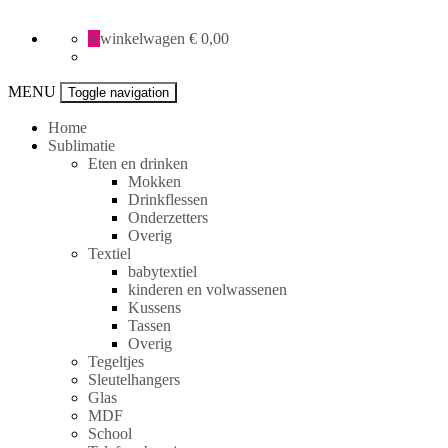
All
0
winkelwagen
€ 0,00
Creative
specials
MENU
Toggle navigation
Home
Sublimatie
Eten en drinken
Mokken
Drinkflessen
Onderzetters
Overig
Textiel
babytextiel
kinderen en volwassenen
Kussens
Tassen
Overig
Tegeltjes
Sleutelhangers
Glas
MDF
School