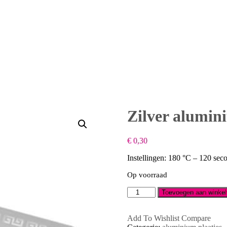
Zilver alumini
€
0,30
Instellingen: 180 °C – 120 sec
Op voorraad
Zilver
Toevoegen aan winke
aluminium
visitekaartje
met
Add To Wishlist
Compare