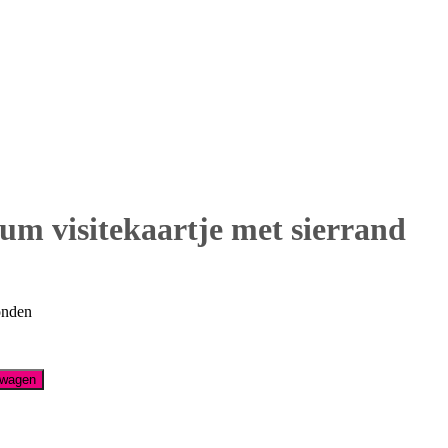
um visitekaartje met sierrand
onden
lwagen