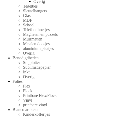
Overig
Tegeltjes
Sleutelhangers
Glas
MDF
School
Telefoonhoesjes
Magneten en puzzels
Muismatten
Metalen doosjes
aluminium plaatjes
Overig
Benodigdheden
Snijplotter
Sublimatiepapier
Inkt
Overig
Folies
Flex
Flock
Printbare Flex/Flock
Vinyl
printbare vinyl
Blanco artikelen
Kinderkoffertjes