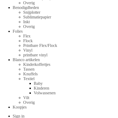
Overig
Benodigdheden
Snijplotter
Sublimatiepapier
Inkt
Overig
Folies
Flex
Flock
Printbare Flex/Flock
Vinyl
printbare vinyl
Blanco artikelen
Kinderkoffertjes
Tassen
Knuffels
Textiel
Baby
Kinderen
Volwassenen
Vilt
Overig
Koopjes
Sign in