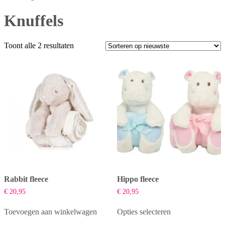
Knuffels
Gesorteerd
Toont alle 2 resultaten
op
nieuwste
Rabbit fleece
Hippo fleece
€
20,95
€
20,95
Toevoegen aan winkelwagen
Opties selecteren
Dit