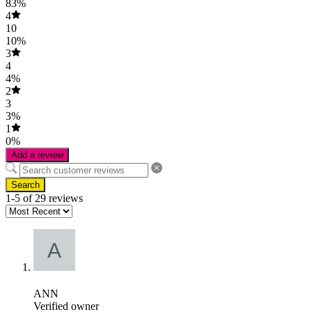
83%
4
10
10%
3
4
4%
2
3
3%
1
0%
Add a review
Search
1-5 of 29 reviews
ANN
Verified owner