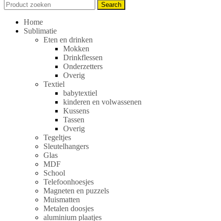
Search
Search
for:
Home
Sublimatie
Eten en drinken
Mokken
Drinkflessen
Onderzetters
Overig
Textiel
babytextiel
kinderen en volwassenen
Kussens
Tassen
Overig
Tegeltjes
Sleutelhangers
Glas
MDF
School
Telefoonhoesjes
Magneten en puzzels
Muismatten
Metalen doosjes
aluminium plaatjes