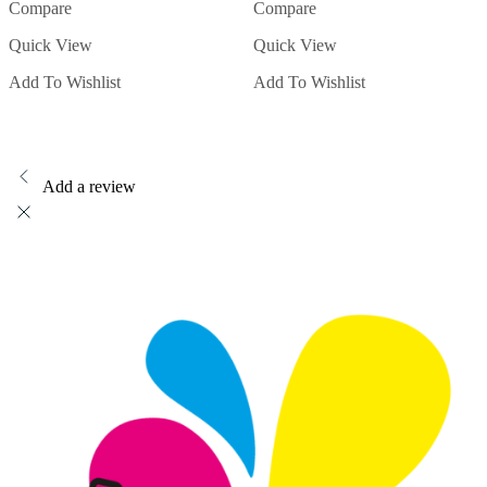
Compare
Compare
product
heeft
Quick View
Quick View
meerdere
variaties.
Add To Wishlist
Add To Wishlist
Deze
optie
kan
gekozen
worden
op
Add a review
de
productpagina