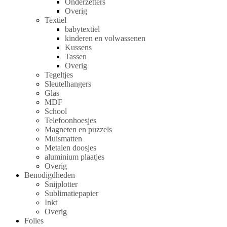
Onderzetters
Overig
Textiel
babytextiel
kinderen en volwassenen
Kussens
Tassen
Overig
Tegeltjes
Sleutelhangers
Glas
MDF
School
Telefoonhoesjes
Magneten en puzzels
Muismatten
Metalen doosjes
aluminium plaatjes
Overig
Benodigdheden
Snijplotter
Sublimatiepapier
Inkt
Overig
Folies