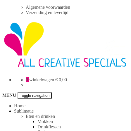
Skip
Algemene voorwaarden
to
Verzending en levertijd
content
All
0
winkelwagen
€ 0,00
Creative
specials
MENU
Toggle navigation
Home
Sublimatie
Eten en drinken
Mokken
Drinkflessen