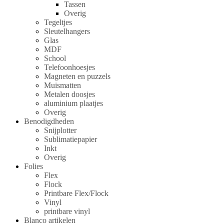
Tassen
Overig
Tegeltjes
Sleutelhangers
Glas
MDF
School
Telefoonhoesjes
Magneten en puzzels
Muismatten
Metalen doosjes
aluminium plaatjes
Overig
Benodigdheden
Snijplotter
Sublimatiepapier
Inkt
Overig
Folies
Flex
Flock
Printbare Flex/Flock
Vinyl
printbare vinyl
Blanco artikelen