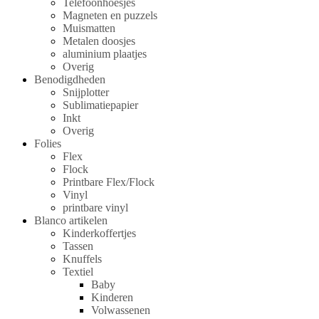
Telefoonhoesjes
Magneten en puzzels
Muismatten
Metalen doosjes
aluminium plaatjes
Overig
Benodigdheden
Snijplotter
Sublimatiepapier
Inkt
Overig
Folies
Flex
Flock
Printbare Flex/Flock
Vinyl
printbare vinyl
Blanco artikelen
Kinderkoffertjes
Tassen
Knuffels
Textiel
Baby
Kinderen
Volwassenen