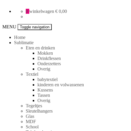
All
0
winkelwagen
€ 0,00
Creative
specials
MENU
Toggle navigation
Home
Sublimatie
Eten en drinken
Mokken
Drinkflessen
Onderzetters
Overig
Textiel
babytextiel
kinderen en volwassenen
Kussens
Tassen
Overig
Tegeltjes
Sleutelhangers
Glas
MDF
School