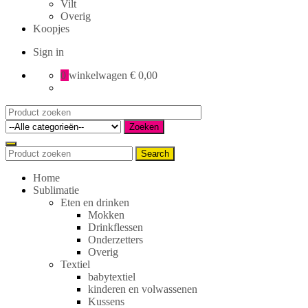
Vilt
Overig
Koopjes
Sign in
0
winkelwagen
€ 0,00
Search
for:
Zoeken
Search
Search
for:
Home
Sublimatie
Eten en drinken
Mokken
Drinkflessen
Onderzetters
Overig
Textiel
babytextiel
kinderen en volwassenen
Kussens