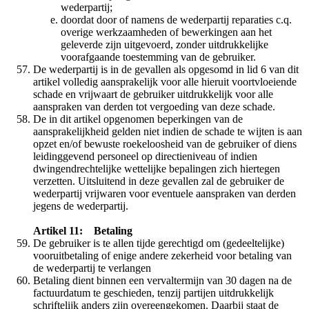
wederpartij;
doordat door of namens de wederpartij reparaties c.q.
overige werkzaamheden of bewerkingen aan het
geleverde zijn uitgevoerd, zonder uitdrukkelijke
voorafgaande toestemming van de gebruiker.
De wederpartij is in de gevallen als opgesomd in lid 6 van dit
artikel volledig aansprakelijk voor alle hieruit voortvloeiende
schade en vrijwaart de gebruiker uitdrukkelijk voor alle
aanspraken van derden tot vergoeding van deze schade.
De in dit artikel opgenomen beperkingen van de
aansprakelijkheid gelden niet indien de schade te wijten is aan
opzet en/of bewuste roekeloosheid van de gebruiker of diens
leidinggevend personeel op directieniveau of indien
dwingendrechtelijke wettelijke bepalingen zich hiertegen
verzetten. Uitsluitend in deze gevallen zal de gebruiker de
wederpartij vrijwaren voor eventuele aanspraken van derden
jegens de wederpartij.
Artikel 11: Betaling
De gebruiker is te allen tijde gerechtigd om (gedeeltelijke)
vooruitbetaling of enige andere zekerheid voor betaling van
de wederpartij te verlangen
Betaling dient binnen een vervaltermijn van 30 dagen na de
factuurdatum te geschieden, tenzij partijen uitdrukkelijk
schriftelijk anders zijn overeengekomen. Daarbij staat de