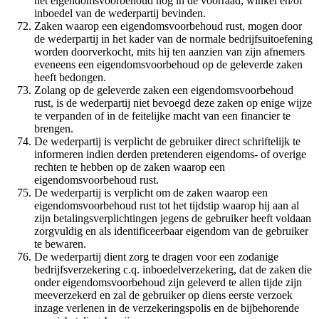
het eigendomsvoorbehoud nog in de voorraad, winkel en/of
inboedel van de wederpartij bevinden.
Zaken waarop een eigendomsvoorbehoud rust, mogen door
de wederpartij in het kader van de normale bedrijfsuitoefening
worden doorverkocht, mits hij ten aanzien van zijn afnemers
eveneens een eigendomsvoorbehoud op de geleverde zaken
heeft bedongen.
Zolang op de geleverde zaken een eigendomsvoorbehoud
rust, is de wederpartij niet bevoegd deze zaken op enige wijze
te verpanden of in de feitelijke macht van een financier te
brengen.
De wederpartij is verplicht de gebruiker direct schriftelijk te
informeren indien derden pretenderen eigendoms- of overige
rechten te hebben op de zaken waarop een
eigendomsvoorbehoud rust.
De wederpartij is verplicht om de zaken waarop een
eigendomsvoorbehoud rust tot het tijdstip waarop hij aan al
zijn betalingsverplichtingen jegens de gebruiker heeft voldaan
zorgvuldig en als identificeerbaar eigendom van de gebruiker
te bewaren.
De wederpartij dient zorg te dragen voor een zodanige
bedrijfsverzekering c.q. inboedelverzekering, dat de zaken die
onder eigendomsvoorbehoud zijn geleverd te allen tijde zijn
meeverzekerd en zal de gebruiker op diens eerste verzoek
inzage verlenen in de verzekeringspolis en de bijbehorende