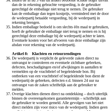
Indien de in lid 3 van dit artikel bedoelde schade hoger uitvalt
dan de in rekening gebrachte vergoeding, is de gebruiker
gerechtigd de emballage niet terug te nemen. De gebruiker
kan de emballage dan tegen kostprijs, verminderd met de door
de wederpartij betaalde vergoeding, bij de wederpartij in
rekening brengen.
Indien emballage bedoeld is om slechts één maal te gebruiken,
hoeft de gebruiker de emballage niet terug te nemen en is hij
gerechtigd deze emballage bij de wederpartij achter te laten.
Eventuele kosten voor het afvoeren van deze emballage zijn
alsdan voor rekening van de wederpartij.
Artikel 8: Klachten en retourzendingen
De wederpartij is verplicht de geleverde zaken direct na
ontvangst te controleren en eventuele zichtbare gebreken,
defecten, beschadigingen en/of afwijkingen in aantallen te
vermelden op de vrachtbrief of begeleidende bon. Bij
ontbreken van een vrachtbrief of begeleidende bon dient de
wederpartij de gebreken, defecten e.d. binnen 24 uur na
ontvangst van de zaken schriftelijk aan de gebruiker te
melden.
Overige klachten dienen direct na ontdekking – doch uiterlijk
binnen de overeengekomen garantietermijn – schriftelijk aan
de gebruiker te worden gemeld. Alle gevolgen van het niet
direct melden zijn voor risico van de wederpartij. Indien geen