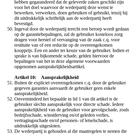
hebben gegarandeerd dat de geleverde zaken geschikt zijn
voor het doel waarvoor de wederpartij deze wenst te
bewerken, verwerken, doen gebruiken of gebruikt, tenzij hij
dit uitdrukkelijk schriftelijk aan de wederpartij heeft
bevestigd.
Ingeval door de wederpartij terecht een beroep wordt gedaan
op de garantiebepalingen, zal de gebruiker kosteloos zorg
dragen voor herstel of vervanging van de zaak c.q. voor
restitutie van of een reductie op de overeengekomen
koopprijs. Een en ander ter keuze van de gebruiker. Indien er
sprake is van bijkomende schade, gelden hiervoor de
bepalingen van het in deze algemene voorwaarden
opgenomen aansprakelijkheidsartikel.
Artikel 10: Aansprakelijkheid
Buiten de expliciet overeengekomen c.q. door de gebruiker
gegeven garanties aanvaardt de gebruiker geen enkele
aansprakelijkheid.
Onverminderd het bepaalde in lid 1 van dit artikel is de
gebruiker slechts aansprakelijk voor directe schade. Iedere
aansprakelijkheid van de gebruiker voor gevolgschade, zoals
bedrijfsschade, winstderving en/of geleden verlies,
vertragingsschade en/of personen- of letselschade, is
uitdrukkelijk uitgesloten.
De wederpartij is gehouden al die maatregelen te nemen die