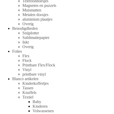
Telefoonhoesjes
Magneten en puzzels
Muismatten
Metalen doosjes
aluminium plaatjes
Overig
Benodigdheden
Snijplotter
Sublimatiepapier
Inkt
Overig
Folies
Flex
Flock
Printbare Flex/Flock
Vinyl
printbare vinyl
Blanco artikelen
Kinderkoffertjes
Tassen
Knuffels
Textiel
Baby
Kinderen
Volwassenen