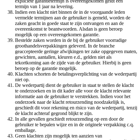
expliciete garantietermijn is overeengekomen geldt een
termijn van 1 jaar na levering.
Indien een klacht niet binnen de in de voorgaande leden
vermelde termijnen aan de gebruiker is gemeld, worden de
zaken geacht in goede staat te zijn ontvangen en aan de
overeenkomst te beantwoorden. Alsdan is geen beroep
mogelijk op een overeengekomen garantie.
Bestelde zaken worden in de bij de gebruiker voorradige
groothandelsverpakkingen geleverd. In de branche
geaccepteerde geringe afwijkingen ter zake opgegeven maten,
gewichten, aantallen, kleuren e.d., gelden niet als
tekortkoming aan de zijde van de gebruiker. Hierbij is geen
beroep op de garantie mogelijk.
Klachten schorten de betalingsverplichting van de wederpartij
niet op.
De wederpartij dient de gebruiker in staat te stellen de klacht
te onderzoeken en in dit kader alle voor de klacht relevante
informatie aan de gebruiker te verstrekken. Indien voor het
onderzoek naar de klacht retourzending noodzakelijk is,
geschiedt dit voor rekening en risico van de wederpartij, tenzij
de klacht achteraf gegrond blijkt te zijn.
In alle gevallen geschiedt retourzending op een door de
gebruiker te bepalen wijze en in de originele verpakking c.q.
emballage.
Geen klachten zijn mogelijk ten aanzien van