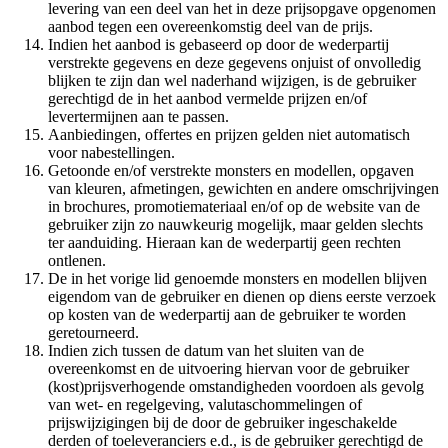
levering van een deel van het in deze prijsopgave opgenomen
aanbod tegen een overeenkomstig deel van de prijs.
Indien het aanbod is gebaseerd op door de wederpartij
verstrekte gegevens en deze gegevens onjuist of onvolledig
blijken te zijn dan wel naderhand wijzigen, is de gebruiker
gerechtigd de in het aanbod vermelde prijzen en/of
levertermijnen aan te passen.
Aanbiedingen, offertes en prijzen gelden niet automatisch
voor nabestellingen.
Getoonde en/of verstrekte monsters en modellen, opgaven
van kleuren, afmetingen, gewichten en andere omschrijvingen
in brochures, promotiemateriaal en/of op de website van de
gebruiker zijn zo nauwkeurig mogelijk, maar gelden slechts
ter aanduiding. Hieraan kan de wederpartij geen rechten
ontlenen.
De in het vorige lid genoemde monsters en modellen blijven
eigendom van de gebruiker en dienen op diens eerste verzoek
op kosten van de wederpartij aan de gebruiker te worden
geretourneerd.
Indien zich tussen de datum van het sluiten van de
overeenkomst en de uitvoering hiervan voor de gebruiker
(kost)prijsverhogende omstandigheden voordoen als gevolg
van wet- en regelgeving, valutaschommelingen of
prijswijzigingen bij de door de gebruiker ingeschakelde
derden of toeleveranciers e.d., is de gebruiker gerechtigd de