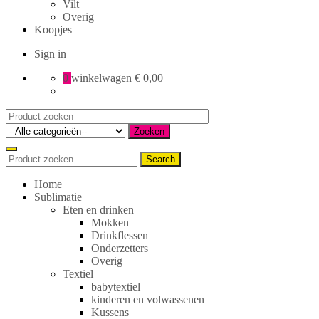
Vilt
Overig
Koopjes
Sign in
0
winkelwagen
€ 0,00
Search
for:
Zoeken
Search
Search
for:
Home
Sublimatie
Eten en drinken
Mokken
Drinkflessen
Onderzetters
Overig
Textiel
babytextiel
kinderen en volwassenen
Kussens