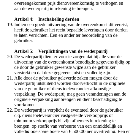
overeengekomen prijs dienovereenkomstig te verhogen en
aan de wederpartij in rekening te brengen.
Artikel 4: Inschakeling derden
Indien een goede uitvoering van de overeenkomst dit vereist,
heeft de gebruiker het recht bepaalde leveringen door derden
te laten verrichten. Een en ander ter beoordeling van de
gebruiker.
Artikel 5: Verplichtingen van de wederpartij
De wederpartij dient er voor te zorgen dat hij alle voor de
uitvoering van de overeenkomst benodigde gegevens tijdig op
de door de gebruiker gewenste wijze aan de gebruiker
verstrekt en dat deze gegevens juist en volledig zijn.
Alle door de gebruiker geleverde zaken mogen door de
wederpartij uitsluitend worden doorverkocht in de originele
van de gebruiker of diens toeleverancier afkomstige
verpakking. De wederpartij mag geen veranderingen aan de
originele verpakking aanbrengen en dient beschadiging te
voorkomen.
De wederpartij is verplicht de eventueel door de gebruiker
c.q. diens toeleverancier vastgestelde verkoopprijs of
minimum verkoopprijs bij zijn afnemers in rekening te
brengen, op straffe van verbeurte van een onmiddellijk en
volledig opeisbare boete van € 500,00 per overtreding. Een en