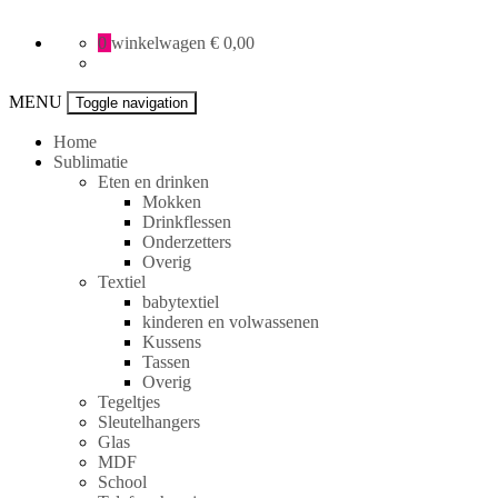
All
0
winkelwagen
€ 0,00
Creative
specials
MENU
Toggle navigation
Home
Sublimatie
Eten en drinken
Mokken
Drinkflessen
Onderzetters
Overig
Textiel
babytextiel
kinderen en volwassenen
Kussens
Tassen
Overig
Tegeltjes
Sleutelhangers
Glas
MDF
School