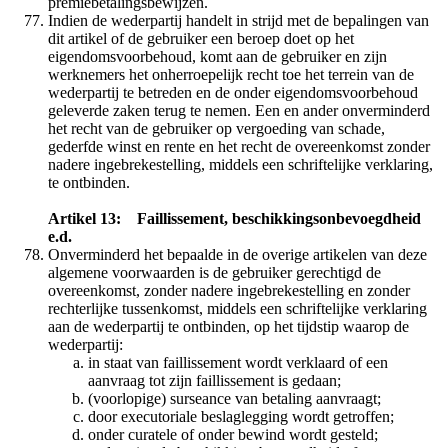
premiebetalingsbewijzen.
Indien de wederpartij handelt in strijd met de bepalingen van
dit artikel of de gebruiker een beroep doet op het
eigendomsvoorbehoud, komt aan de gebruiker en zijn
werknemers het onherroepelijk recht toe het terrein van de
wederpartij te betreden en de onder eigendomsvoorbehoud
geleverde zaken terug te nemen. Een en ander onverminderd
het recht van de gebruiker op vergoeding van schade,
gederfde winst en rente en het recht de overeenkomst zonder
nadere ingebrekestelling, middels een schriftelijke verklaring,
te ontbinden.
Artikel 13: Faillissement, beschikkingsonbevoegdheid
e.d.
Onverminderd het bepaalde in de overige artikelen van deze
algemene voorwaarden is de gebruiker gerechtigd de
overeenkomst, zonder nadere ingebrekestelling en zonder
rechterlijke tussenkomst, middels een schriftelijke verklaring
aan de wederpartij te ontbinden, op het tijdstip waarop de
wederpartij:
in staat van faillissement wordt verklaard of een
aanvraag tot zijn faillissement is gedaan;
(voorlopige) surseance van betaling aanvraagt;
door executoriale beslaglegging wordt getroffen;
onder curatele of onder bewind wordt gesteld;