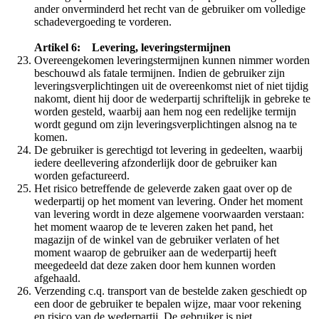
ander onverminderd het recht van de gebruiker om volledige
schadevergoeding te vorderen.
Artikel 6: Levering, leveringstermijnen
Overeengekomen leveringstermijnen kunnen nimmer worden
beschouwd als fatale termijnen. Indien de gebruiker zijn
leveringsverplichtingen uit de overeenkomst niet of niet tijdig
nakomt, dient hij door de wederpartij schriftelijk in gebreke te
worden gesteld, waarbij aan hem nog een redelijke termijn
wordt gegund om zijn leveringsverplichtingen alsnog na te
komen.
De gebruiker is gerechtigd tot levering in gedeelten, waarbij
iedere deellevering afzonderlijk door de gebruiker kan
worden gefactureerd.
Het risico betreffende de geleverde zaken gaat over op de
wederpartij op het moment van levering. Onder het moment
van levering wordt in deze algemene voorwaarden verstaan:
het moment waarop de te leveren zaken het pand, het
magazijn of de winkel van de gebruiker verlaten of het
moment waarop de gebruiker aan de wederpartij heeft
meegedeeld dat deze zaken door hem kunnen worden
afgehaald.
Verzending c.q. transport van de bestelde zaken geschiedt op
een door de gebruiker te bepalen wijze, maar voor rekening
en risico van de wederpartij. De gebruiker is niet