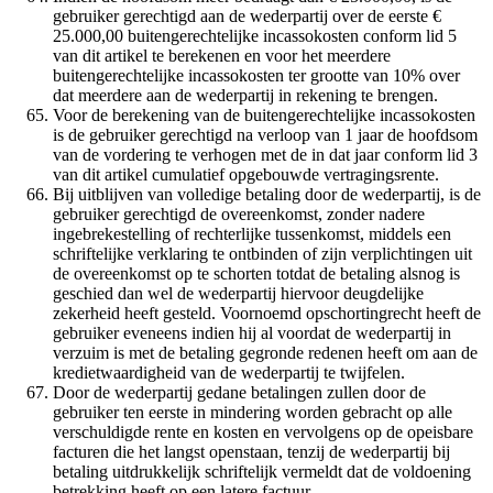
gebruiker gerechtigd aan de wederpartij over de eerste €
25.000,00 buitengerechtelijke incassokosten conform lid 5
van dit artikel te berekenen en voor het meerdere
buitengerechtelijke incassokosten ter grootte van 10% over
dat meerdere aan de wederpartij in rekening te brengen.
Voor de berekening van de buitengerechtelijke incassokosten
is de gebruiker gerechtigd na verloop van 1 jaar de hoofdsom
van de vordering te verhogen met de in dat jaar conform lid 3
van dit artikel cumulatief opgebouwde vertragingsrente.
Bij uitblijven van volledige betaling door de wederpartij, is de
gebruiker gerechtigd de overeenkomst, zonder nadere
ingebrekestelling of rechterlijke tussenkomst, middels een
schriftelijke verklaring te ontbinden of zijn verplichtingen uit
de overeenkomst op te schorten totdat de betaling alsnog is
geschied dan wel de wederpartij hiervoor deugdelijke
zekerheid heeft gesteld. Voornoemd opschortingrecht heeft de
gebruiker eveneens indien hij al voordat de wederpartij in
verzuim is met de betaling gegronde redenen heeft om aan de
kredietwaardigheid van de wederpartij te twijfelen.
Door de wederpartij gedane betalingen zullen door de
gebruiker ten eerste in mindering worden gebracht op alle
verschuldigde rente en kosten en vervolgens op de opeisbare
facturen die het langst openstaan, tenzij de wederpartij bij
betaling uitdrukkelijk schriftelijk vermeldt dat de voldoening
betrekking heeft op een latere factuur.