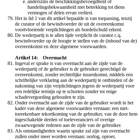
anderszins de beschikkingsbevoegdheid of
handelingsbekwaamheid met betrekking tot diens
vermogen of delen ervan verliest.
Het in lid 1 van dit artikel bepaalde is van toepassing, tenzij
de curator of de bewindvoerder de uit de overeenkomst
voortvloeiende verplichtingen als boedelschuld erkent.
De wederpartij is te allen tijde verplicht de curator c.q.
bewindvoerder op de hoogte te stellen van de (inhoud van de)
overeenkomst en deze algemene voorwaarden.
Artikel 14: Overmacht
Ingeval er sprake is van overmacht aan de zijde van de
wederpartij of de gebruiker is de gebruiker gerechtigd de
overeenkomst, zonder rechterlijke tussenkomst, middels een
schriftelijke verklaring aan de wederpartij te ontbinden of de
nakoming van zijn verplichtingen jegens de wederpartij voor
een redelijke termijn op te schorten zonder tot enige
schadevergoeding gehouden te zijn.
Onder overmacht aan de zijde van de gebruiker wordt in het
kader van deze algemene voorwaarden verstaan: een niet-
toerekenbare tekortkoming van de gebruiker, van de door hem
ingeschakelde derden of toeleveranciers of overige
zwaarwegende redenen aan de zijde van de gebruiker.
Als omstandigheden waarin sprake zal zijn van overmacht
zullen onder meer worden verstaan: oorlog, oproer,