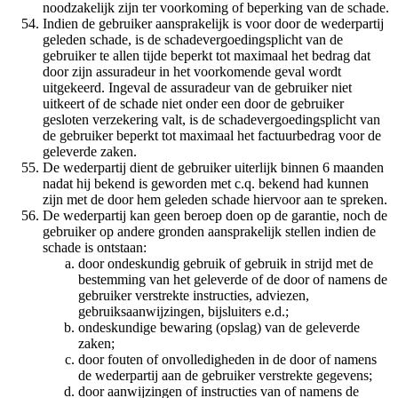
noodzakelijk zijn ter voorkoming of beperking van de schade.
Indien de gebruiker aansprakelijk is voor door de wederpartij
geleden schade, is de schadevergoedingsplicht van de
gebruiker te allen tijde beperkt tot maximaal het bedrag dat
door zijn assuradeur in het voorkomende geval wordt
uitgekeerd. Ingeval de assuradeur van de gebruiker niet
uitkeert of de schade niet onder een door de gebruiker
gesloten verzekering valt, is de schadevergoedingsplicht van
de gebruiker beperkt tot maximaal het factuurbedrag voor de
geleverde zaken.
De wederpartij dient de gebruiker uiterlijk binnen 6 maanden
nadat hij bekend is geworden met c.q. bekend had kunnen
zijn met de door hem geleden schade hiervoor aan te spreken.
De wederpartij kan geen beroep doen op de garantie, noch de
gebruiker op andere gronden aansprakelijk stellen indien de
schade is ontstaan:
door ondeskundig gebruik of gebruik in strijd met de
bestemming van het geleverde of de door of namens de
gebruiker verstrekte instructies, adviezen,
gebruiksaanwijzingen, bijsluiters e.d.;
ondeskundige bewaring (opslag) van de geleverde
zaken;
door fouten of onvolledigheden in de door of namens
de wederpartij aan de gebruiker verstrekte gegevens;
door aanwijzingen of instructies van of namens de