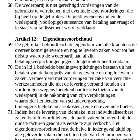
De wederpartij is niet gerechtigd vorderingen van de
gebruiker te verrekenen met eventuele tegenvorderingen die
hij heeft op de gebruiker. Dit geldt eveneens indien de
wederpartij (voorlopige) surseance van betaling aanvraagt of
in staat van faillissement wordt verklaard.
Artikel 12: Eigendomsvoorbehoud
De gebruiker behoudt zich de eigendom van alle krachtens de
overeenkomst geleverde en nog te leveren zaken voor tot het
tijdstip waarop de wederpartij aan al zijn
betalingsverplichtingen jegens de gebruiker heeft voldaan.
De in lid 1 bedoelde betalingsverplichtingen bestaan uit het
betalen van de koopprijs van de geleverde en nog te leveren
zaken, vermeerderd met vorderingen ter zake van verrichte
werkzaamheden die met de levering verband houden en
vorderingen wegens toerekenbaar tekortschieten van de
wederpartij in de nakoming van zijn verplichtingen,
waaronder het betalen van schadevergoeding,
buitengerechtelijke incassokosten, rente en eventuele boetes.
Indien het de levering van identieke, niet individualiseerbare
zaken betreft, wordt telkens de partij zaken behorend bij de
oudste facturen geacht als eerste te zijn verkocht. Het
eigendomsvoorbehoud rust derhalve in ieder geval altijd op
alle geleverde zaken die zich ten tijde van het inroepen van