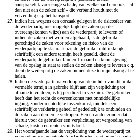
aansprakelijk voor enige schade, van welke aard dan ook – al
dan niet aan de zaken zelf – die verband houdt met de
verzending c.q. het transport.
Indien het, wegens een oorzaak gelegen in de risicosfeer van
de wederpartij, niet mogelijk blijkt de zaken (op de
overeengekomen wijze) aan de wederpartij te leveren of
indien de zaken niet worden afgehaald, is de gebruiker
gerechtigd de zaken voor rekening en risico van de
wederpartij op te slaan. Tenzij de gebruiker uitdrukkelijk
schriftelijk een andere termijn heeft gesteld, dient de
wederpartij de gebruiker binnen 1 maand na kennisgeving
van de opslag in staat te stellen de zaken alsnog te leveren c.q.
dient de wederpartij de zaken binnen deze termijn alsnog af te
halen.
Indien de wederpartij na verloop van de in lid 5 van dit artikel
vermelde termijn in gebreke blijft aan zijn verplichting tot
afname te voldoen, is hij per direct in verzuim. De gebruiker
heeft dan het recht de overeenkomst met onmiddellijke
ingang, zonder rechterlijke tussenkomst, middels een
schriftelijke verklaring geheel of gedeeltelijk te ontbinden en
de zaken aan derden te verkopen. Een en ander zonder dat
hieruit voor de gebruiker een verplichting tot vergoeding van
schade, kosten en renten voortvloeit.
Het voorafgaande laat de verplichting van de wederpartij tot
vergoeding van eventuele (opslag)kosten, vertragingsschade,