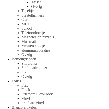
Tassen
Overig
Tegeltjes
Sleutelhangers
Glas
MDF
School
Telefoonhoesjes
Magneten en puzzels
Muismatten
Metalen doosjes
aluminium plaatjes
Overig
Benodigdheden
Snijplotter
Sublimatiepapier
Inkt
Overig
Folies
Flex
Flock
Printbare Flex/Flock
Vinyl
printbare vinyl
Blanco artikelen