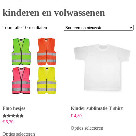
kinderen en volwassenen
Gesorteerd
Toont alle 10 resultaten
op
nieuwste
Fluo hesjes
Kinder sublimatie T-shirt
€
4,80
Beoordeeld
€
5,20
met
Opties selecteren
4.50
Dit
van 5
Opties selecteren