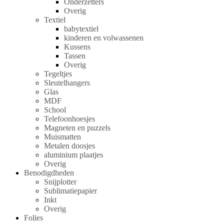
Onderzetters
Overig
Textiel
babytextiel
kinderen en volwassenen
Kussens
Tassen
Overig
Tegeltjes
Sleutelhangers
Glas
MDF
School
Telefoonhoesjes
Magneten en puzzels
Muismatten
Metalen doosjes
aluminium plaatjes
Overig
Benodigdheden
Snijplotter
Sublimatiepapier
Inkt
Overig
Folies