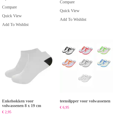
Compare
product
Dit
heeft
Compare
product
Quick View
meerdere
heeft
Quick View
variaties.
meerdere
Add To Wishlist
Deze
variaties.
Add To Wishlist
optie
Deze
kan
optie
gekozen
kan
worden
gekozen
op
worden
de
op
productpagina
de
productpagina
Enkelsokken voor
teenslipper voor volwassenen
volwassenen 8 x 19 cm
€
6,95
€
2,95