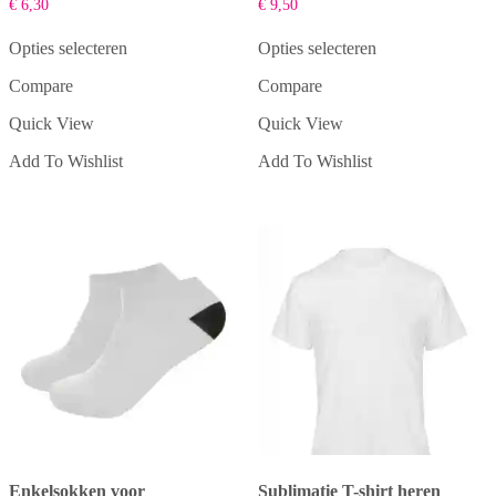
€
6,30
€
9,50
Opties selecteren
Opties selecteren
Dit
Dit
Compare
Compare
product
product
heeft
heeft
Quick View
Quick View
meerdere
meerdere
variaties.
variaties.
Add To Wishlist
Add To Wishlist
Deze
Deze
optie
optie
kan
kan
gekozen
gekozen
worden
worden
op
op
de
de
productpagina
productpagina
Enkelsokken voor
Sublimatie T-shirt heren