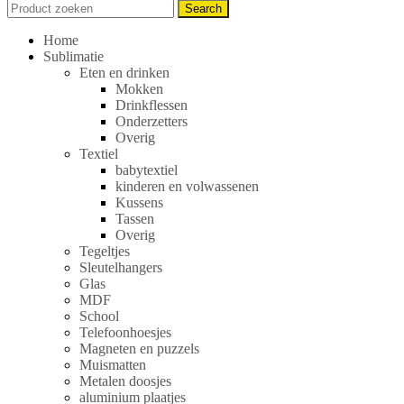
Search
Search
for:
Home
Sublimatie
Eten en drinken
Mokken
Drinkflessen
Onderzetters
Overig
Textiel
babytextiel
kinderen en volwassenen
Kussens
Tassen
Overig
Tegeltjes
Sleutelhangers
Glas
MDF
School
Telefoonhoesjes
Magneten en puzzels
Muismatten
Metalen doosjes
aluminium plaatjes