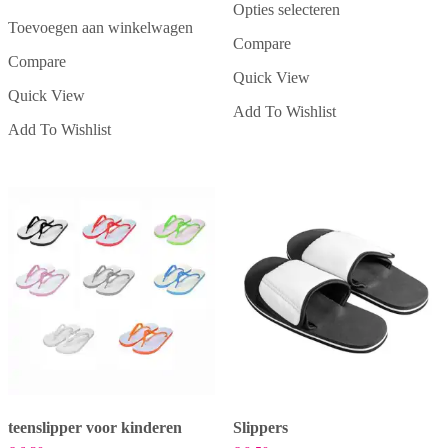
Opties selecteren
Dit
Toevoegen aan winkelwagen
Compare
product
Compare
heeft
Quick View
meerdere
Quick View
variaties.
Add To Wishlist
Deze
Add To Wishlist
optie
kan
gekozen
worden
op
de
productpagina
teenslipper voor kinderen
Slippers