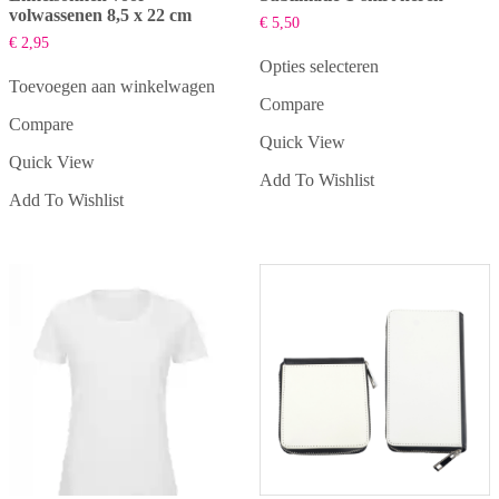
volwassenen 8,5 x 22 cm
€
5,50
€
2,95
Opties selecteren
Dit
Toevoegen aan winkelwagen
Compare
product
Compare
heeft
Quick View
meerdere
Quick View
variaties.
Add To Wishlist
Deze
Add To Wishlist
optie
kan
gekozen
worden
op
de
productpagina