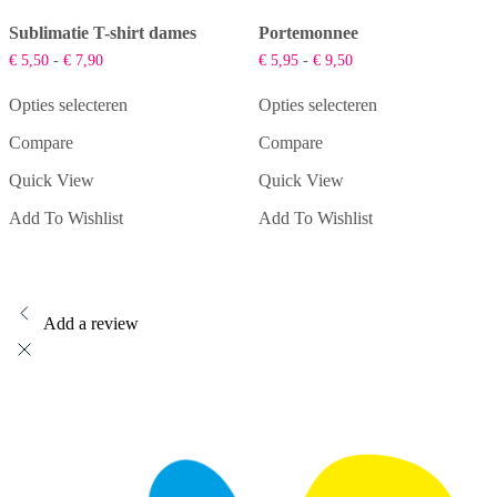
Sublimatie T-shirt dames
Portemonnee
Prijsklasse:
Prijsklasse:
€
5,50
-
€
7,90
€
5,95
-
€
9,50
€ 5,50
€ 5,95
tot
tot
Opties selecteren
Opties selecteren
€ 7,90
€ 9,50
Dit
Dit
Compare
Compare
product
product
heeft
heeft
Quick View
Quick View
meerdere
meerdere
variaties.
variaties.
Add To Wishlist
Add To Wishlist
Deze
Deze
optie
optie
kan
kan
gekozen
gekozen
worden
worden
op
op
Add a review
de
de
productpagina
productpagina