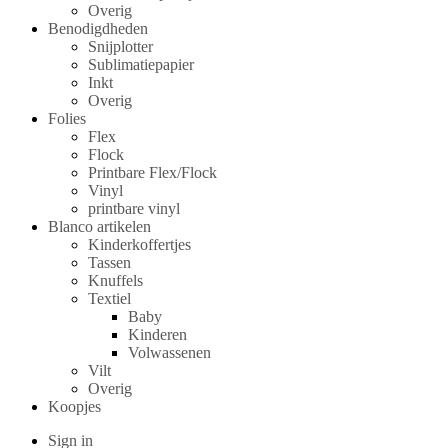
Overig
Benodigdheden
Snijplotter
Sublimatiepapier
Inkt
Overig
Folies
Flex
Flock
Printbare Flex/Flock
Vinyl
printbare vinyl
Blanco artikelen
Kinderkoffertjes
Tassen
Knuffels
Textiel
Baby
Kinderen
Volwassenen
Vilt
Overig
Koopjes
Sign in