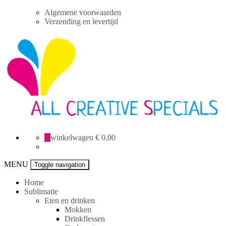
Skip
Algemene voorwaarden
to
Verzending en levertijd
content
All
0
winkelwagen
€ 0,00
Creative
specials
MENU
Toggle navigation
Home
Sublimatie
Eten en drinken
Mokken
Drinkflessen