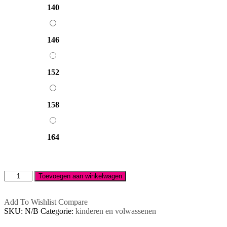
140
146
146
152
152
158
158
164
164
Kinder
Toevoegen aan winkelwagen
sublimatie
T-
shirt
Add To Wishlist
Compare
aantal
SKU:
N/B
Categorie:
kinderen en volwassenen