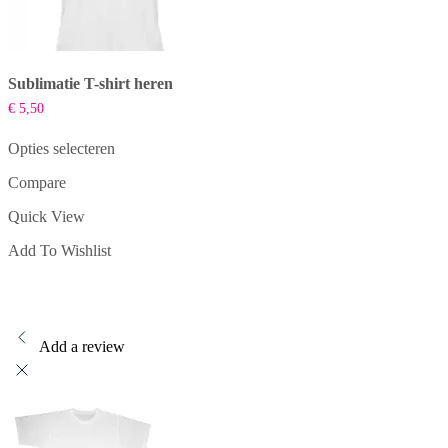
Sublimatie T-shirt heren
€
5,50
Opties selecteren
Dit
Compare
product
heeft
Quick View
meerdere
variaties.
Add To Wishlist
Deze
optie
kan
gekozen
worden
op
Add a review
de
productpagina