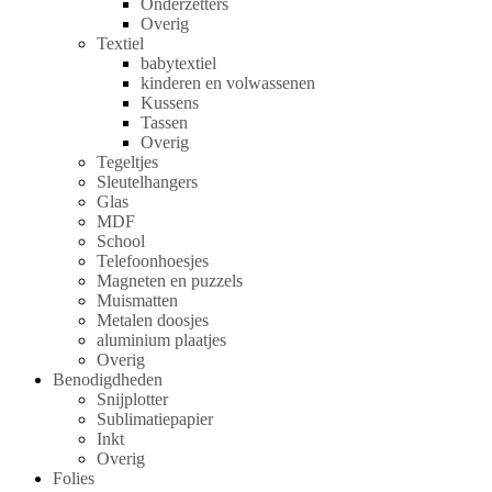
Onderzetters
Overig
Textiel
babytextiel
kinderen en volwassenen
Kussens
Tassen
Overig
Tegeltjes
Sleutelhangers
Glas
MDF
School
Telefoonhoesjes
Magneten en puzzels
Muismatten
Metalen doosjes
aluminium plaatjes
Overig
Benodigdheden
Snijplotter
Sublimatiepapier
Inkt
Overig
Folies