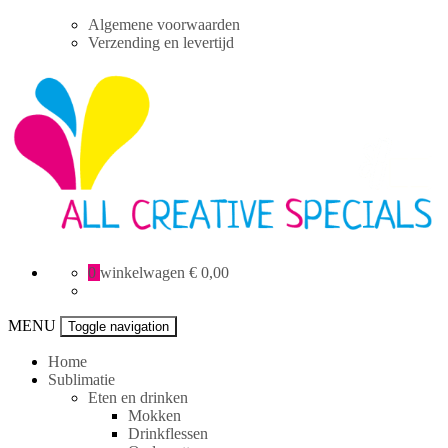
Skip
Algemene voorwaarden
to
Verzending en levertijd
content
All
0
winkelwagen
€ 0,00
Creative
specials
MENU
Toggle navigation
Home
Sublimatie
Eten en drinken
Mokken
Drinkflessen