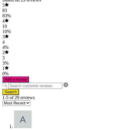
5
83
83%
4
10
10%
3
4
4%
2
3
3%
1
0%
Add a review
Search
1-5 of 29 reviews