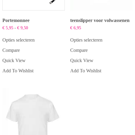
Portemonnee
teenslipper voor volwassenen
Prijsklasse:
€
5,95
-
€
9,50
€
6,95
€ 5,95
tot
Opties selecteren
Opties selecteren
€ 9,50
Dit
Dit
Compare
Compare
product
product
heeft
heeft
Quick View
Quick View
meerdere
meerdere
variaties.
variaties.
Add To Wishlist
Add To Wishlist
Deze
Deze
optie
optie
kan
kan
gekozen
gekozen
worden
worden
op
op
de
de
productpagina
productpagina