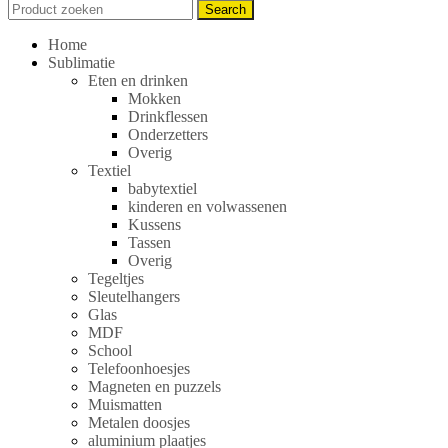
Search
Search
for:
Home
Sublimatie
Eten en drinken
Mokken
Drinkflessen
Onderzetters
Overig
Textiel
babytextiel
kinderen en volwassenen
Kussens
Tassen
Overig
Tegeltjes
Sleutelhangers
Glas
MDF
School
Telefoonhoesjes
Magneten en puzzels
Muismatten
Metalen doosjes
aluminium plaatjes