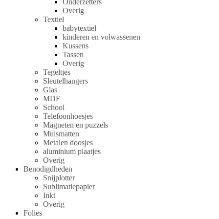
Onderzetters
Overig
Textiel
babytextiel
kinderen en volwassenen
Kussens
Tassen
Overig
Tegeltjes
Sleutelhangers
Glas
MDF
School
Telefoonhoesjes
Magneten en puzzels
Muismatten
Metalen doosjes
aluminium plaatjes
Overig
Benodigdheden
Snijplotter
Sublimatiepapier
Inkt
Overig
Folies