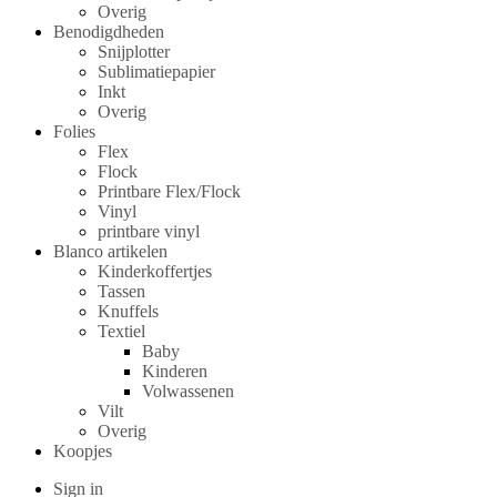
Overig
Benodigdheden
Snijplotter
Sublimatiepapier
Inkt
Overig
Folies
Flex
Flock
Printbare Flex/Flock
Vinyl
printbare vinyl
Blanco artikelen
Kinderkoffertjes
Tassen
Knuffels
Textiel
Baby
Kinderen
Volwassenen
Vilt
Overig
Koopjes
Sign in