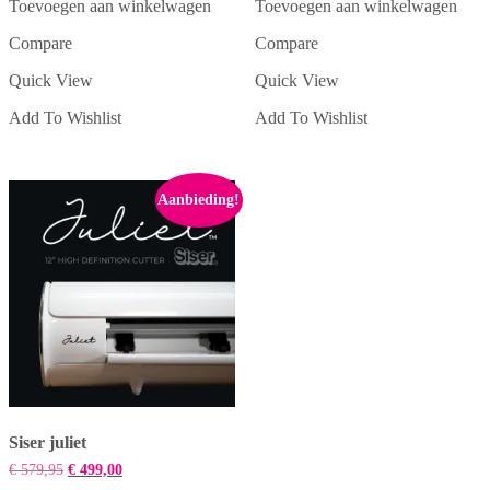
Toevoegen aan winkelwagen
Toevoegen aan winkelwagen
Compare
Compare
Quick View
Quick View
Add To Wishlist
Add To Wishlist
Aanbieding!
Siser juliet
Oorspronkelijke
Huidige
€
579,95
€
499,00
prijs
prijs