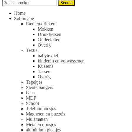
Search
Search
for:
Home
Sublimatie
Eten en drinken
Mokken
Drinkflessen
Onderzetters
Overig
Textiel
babytextiel
kinderen en volwassenen
Kussens
Tassen
Overig
Tegeltjes
Sleutelhangers
Glas
MDF
School
Telefoonhoesjes
Magneten en puzzels
Muismatten
Metalen doosjes
aluminium plaatjes