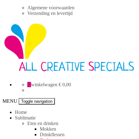
Skip
Algemene voorwaarden
to
Verzending en levertijd
content
All
0
winkelwagen
€ 0,00
Creative
specials
MENU
Toggle navigation
Home
Sublimatie
Eten en drinken
Mokken
Drinkflessen