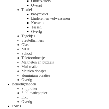
Onderzetters
Overig
Textiel
babytextiel
kinderen en volwassenen
Kussens
Tassen
Overig
Tegeltjes
Sleutelhangers
Glas
MDF
School
Telefoonhoesjes
Magneten en puzzels
Muismatten
Metalen doosjes
aluminium plaatjes
Overig
Benodigdheden
Snijplotter
Sublimatiepapier
Inkt
Overig
Folies