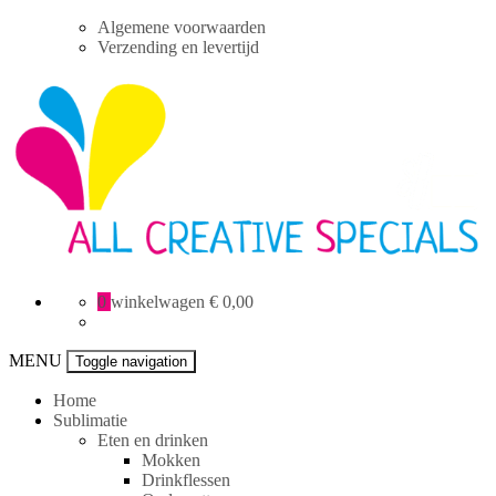
Skip
Algemene voorwaarden
to
Verzending en levertijd
content
All
0
winkelwagen
€ 0,00
Creative
specials
MENU
Toggle navigation
Home
Sublimatie
Eten en drinken
Mokken
Drinkflessen