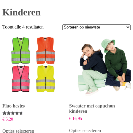
Kinderen
Gesorteerd
Toont alle 4 resultaten
op
nieuwste
Fluo hesjes
Sweater met capuchon
kinderen
€
16,95
Beoordeeld
€
5,20
met
4.50
Opties selecteren
van 5
Opties selecteren