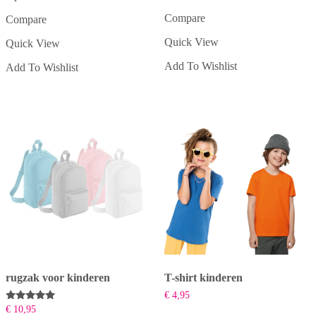
Dit
Dit
Compare
product
Compare
product
heeft
heeft
Quick View
Quick View
meerdere
meerdere
variaties.
variaties.
Add To Wishlist
Add To Wishlist
Deze
Deze
optie
optie
kan
kan
gekozen
gekozen
worden
worden
op
op
de
de
productpagina
productpagina
rugzak voor kinderen
T-shirt kinderen
€
4,95
Beoordeeld
€
10,95