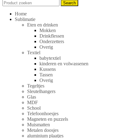
Search
Search
for:
Home
Sublimatie
Eten en drinken
Mokken
Drinkflessen
Onderzetters
Overig
Textiel
babytextiel
kinderen en volwassenen
Kussens
Tassen
Overig
Tegeltjes
Sleutelhangers
Glas
MDF
School
Telefoonhoesjes
Magneten en puzzels
Muismatten
Metalen doosjes
aluminium plaatjes