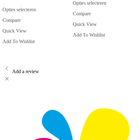
met
Opties selecteren
5.00
Dit
van 5
Opties selecteren
Compare
product
Dit
heeft
Compare
product
Quick View
meerdere
heeft
Quick View
variaties.
meerdere
Add To Wishlist
Deze
variaties.
Add To Wishlist
optie
Deze
kan
optie
gekozen
kan
worden
gekozen
op
worden
de
op
Add a review
productpagina
de
productpagina