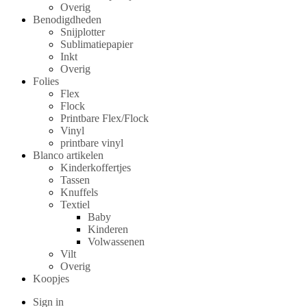
Overig
Benodigdheden
Snijplotter
Sublimatiepapier
Inkt
Overig
Folies
Flex
Flock
Printbare Flex/Flock
Vinyl
printbare vinyl
Blanco artikelen
Kinderkoffertjes
Tassen
Knuffels
Textiel
Baby
Kinderen
Volwassenen
Vilt
Overig
Koopjes
Sign in