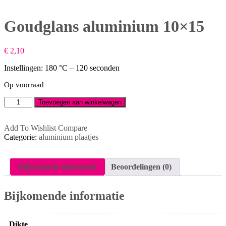
Goudglans aluminium 10×15
€
2,10
Instellingen: 180 °C – 120 seconden
Op voorraad
Goudglans
Toevoegen aan winkelwagen
aluminium
10x15
aantal
Add To Wishlist
Compare
Categorie:
aluminium plaatjes
Bijkomende informatie
Beoordelingen (0)
Bijkomende informatie
Dikte