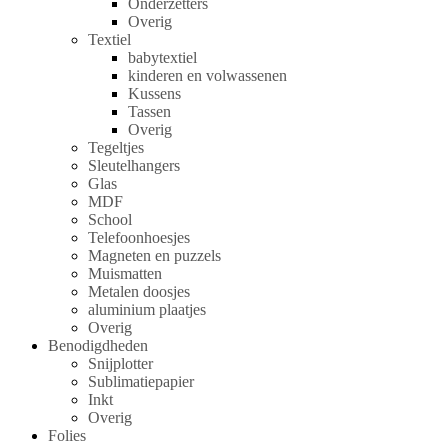
Onderzetters
Overig
Textiel
babytextiel
kinderen en volwassenen
Kussens
Tassen
Overig
Tegeltjes
Sleutelhangers
Glas
MDF
School
Telefoonhoesjes
Magneten en puzzels
Muismatten
Metalen doosjes
aluminium plaatjes
Overig
Benodigdheden
Snijplotter
Sublimatiepapier
Inkt
Overig
Folies