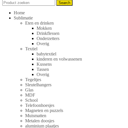
Search
Search
for:
Home
Sublimatie
Eten en drinken
Mokken
Drinkflessen
Onderzetters
Overig
Textiel
babytextiel
kinderen en volwassenen
Kussens
Tassen
Overig
Tegeltjes
Sleutelhangers
Glas
MDF
School
Telefoonhoesjes
Magneten en puzzels
Muismatten
Metalen doosjes
aluminium plaatjes