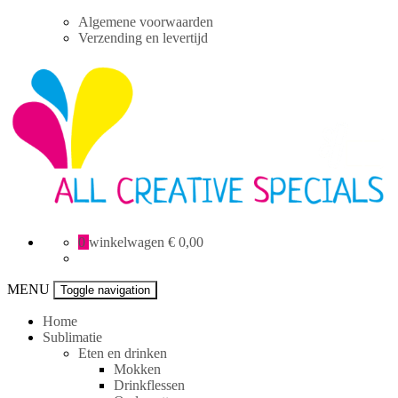
Skip
Algemene voorwaarden
to
Verzending en levertijd
content
All
0
winkelwagen
€ 0,00
Creative
specials
MENU
Toggle navigation
Home
Sublimatie
Eten en drinken
Mokken
Drinkflessen