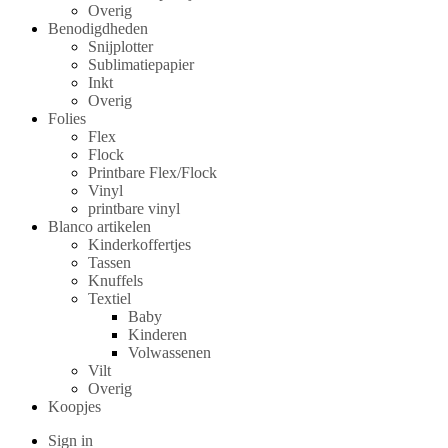
Overig
Benodigdheden
Snijplotter
Sublimatiepapier
Inkt
Overig
Folies
Flex
Flock
Printbare Flex/Flock
Vinyl
printbare vinyl
Blanco artikelen
Kinderkoffertjes
Tassen
Knuffels
Textiel
Baby
Kinderen
Volwassenen
Vilt
Overig
Koopjes
Sign in