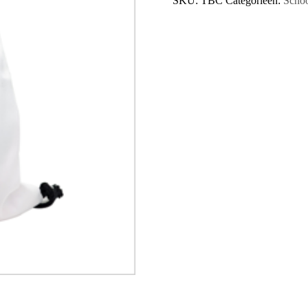
SKU:
TBC
Categorieën:
Scho