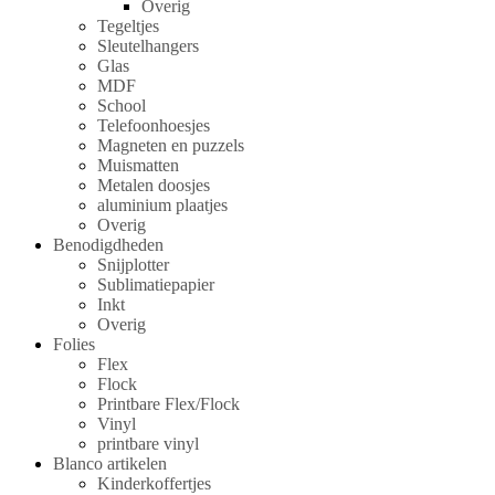
Overig
Tegeltjes
Sleutelhangers
Glas
MDF
School
Telefoonhoesjes
Magneten en puzzels
Muismatten
Metalen doosjes
aluminium plaatjes
Overig
Benodigdheden
Snijplotter
Sublimatiepapier
Inkt
Overig
Folies
Flex
Flock
Printbare Flex/Flock
Vinyl
printbare vinyl
Blanco artikelen
Kinderkoffertjes