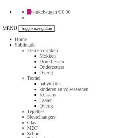
All
0
winkelwagen
€ 0,00
Creative
specials
MENU
Toggle navigation
Home
Sublimatie
Eten en drinken
Mokken
Drinkflessen
Onderzetters
Overig
Textiel
babytextiel
kinderen en volwassenen
Kussens
Tassen
Overig
Tegeltjes
Sleutelhangers
Glas
MDF
School