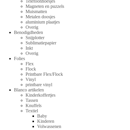
Telefoonhoesjes
Magneten en puzzels
Muismatten
Metalen doosjes
aluminium plaatjes
Overig
Benodigdheden
Snijplotter
Sublimatiepapier
Inkt
Overig
Folies
Flex
Flock
Printbare Flex/Flock
Vinyl
printbare vinyl
Blanco artikelen
Kinderkoffertjes
Tassen
Knuffels
Textiel
Baby
Kinderen
Volwassenen