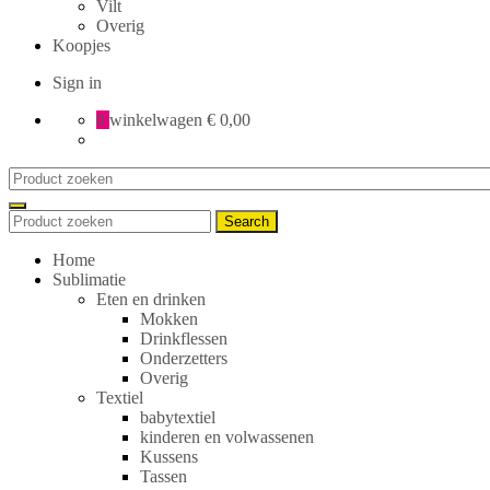
Vilt
Overig
Koopjes
Sign in
0
winkelwagen
€ 0,00
Search
for:
Search
Search
for:
Home
Sublimatie
Eten en drinken
Mokken
Drinkflessen
Onderzetters
Overig
Textiel
babytextiel
kinderen en volwassenen
Kussens
Tassen