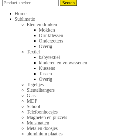
Search
Search
for:
Home
Sublimatie
Eten en drinken
Mokken
Drinkflessen
Onderzetters
Overig
Textiel
babytextiel
kinderen en volwassenen
Kussens
Tassen
Overig
Tegeltjes
Sleutelhangers
Glas
MDF
School
Telefoonhoesjes
Magneten en puzzels
Muismatten
Metalen doosjes
aluminium plaatjes