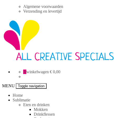
Skip
Algemene voorwaarden
to
Verzending en levertijd
content
All
0
winkelwagen
€ 0,00
Creative
specials
MENU
Toggle navigation
Home
Sublimatie
Eten en drinken
Mokken
Drinkflessen