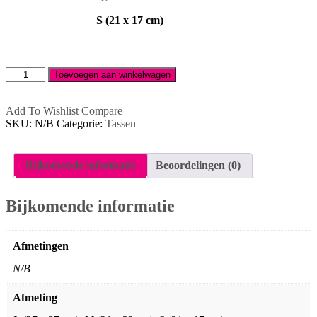
23
(21
S (21 x 17 cm)
cm)
x
17
Schoudertas
Toevoegen aan winkelwagen
aantal
cm)
Add To Wishlist
Compare
SKU:
N/B
Categorie:
Tassen
Bijkomende informatie
Beoordelingen (0)
Bijkomende informatie
Afmetingen
N/B
Afmeting