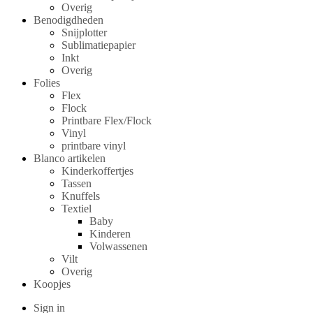
Overig
Benodigdheden
Snijplotter
Sublimatiepapier
Inkt
Overig
Folies
Flex
Flock
Printbare Flex/Flock
Vinyl
printbare vinyl
Blanco artikelen
Kinderkoffertjes
Tassen
Knuffels
Textiel
Baby
Kinderen
Volwassenen
Vilt
Overig
Koopjes
Sign in