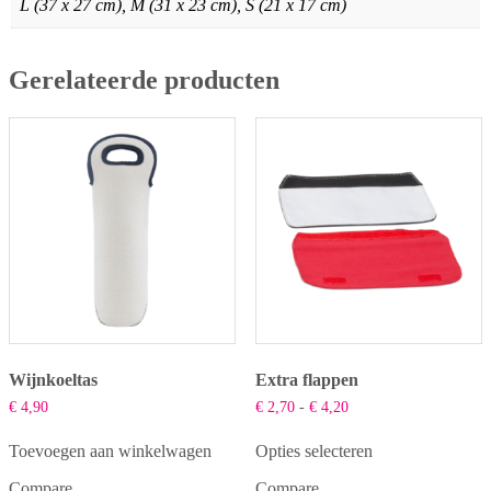
L (37 x 27 cm), M (31 x 23 cm), S (21 x 17 cm)
Gerelateerde producten
Wijnkoeltas
Extra flappen
Prijsklasse:
€
4,90
€
2,70
-
€
4,20
€ 2,70
tot
Toevoegen aan winkelwagen
Opties selecteren
€ 4,20
Dit
Compare
Compare
product