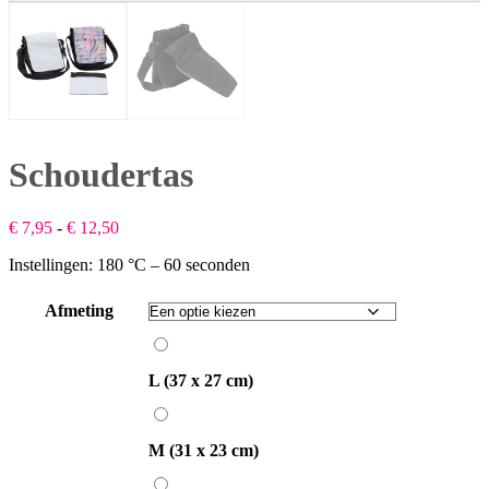
Schoudertas
Prijsklasse:
€
7,95
-
€
12,50
€ 7,95
Instellingen: 180 °C – 60 seconden
tot
€ 12,50
Afmeting
L
(37
L (37 x 27 cm)
x
M
27
(31
M (31 x 23 cm)
cm)
x
S