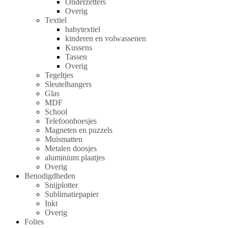
Onderzetters
Overig
Textiel
babytextiel
kinderen en volwassenen
Kussens
Tassen
Overig
Tegeltjes
Sleutelhangers
Glas
MDF
School
Telefoonhoesjes
Magneten en puzzels
Muismatten
Metalen doosjes
aluminium plaatjes
Overig
Benodigdheden
Snijplotter
Sublimatiepapier
Inkt
Overig
Folies