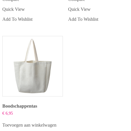
heeft
Quick View
Quick View
meerdere
variaties.
Add To Wishlist
Add To Wishlist
Deze
optie
kan
gekozen
worden
op
de
productpagina
Boodschappentas
€
6,95
Toevoegen aan winkelwagen