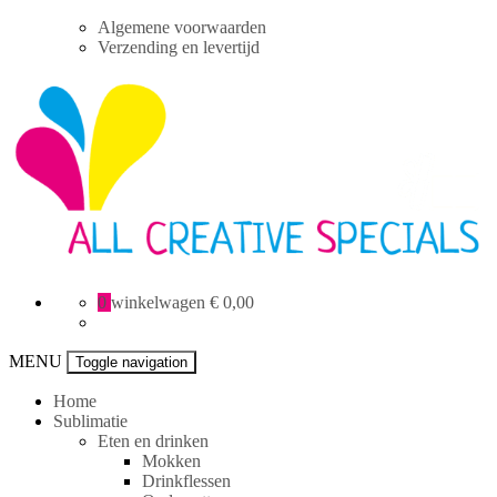
Skip
Algemene voorwaarden
to
Verzending en levertijd
content
All
0
winkelwagen
€ 0,00
Creative
specials
MENU
Toggle navigation
Home
Sublimatie
Eten en drinken
Mokken
Drinkflessen