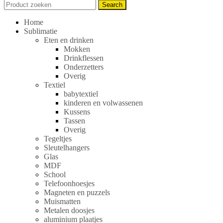
Search
Search
for:
Home
Sublimatie
Eten en drinken
Mokken
Drinkflessen
Onderzetters
Overig
Textiel
babytextiel
kinderen en volwassenen
Kussens
Tassen
Overig
Tegeltjes
Sleutelhangers
Glas
MDF
School
Telefoonhoesjes
Magneten en puzzels
Muismatten
Metalen doosjes
aluminium plaatjes