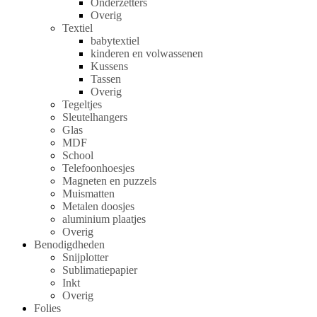
Onderzetters
Overig
Textiel
babytextiel
kinderen en volwassenen
Kussens
Tassen
Overig
Tegeltjes
Sleutelhangers
Glas
MDF
School
Telefoonhoesjes
Magneten en puzzels
Muismatten
Metalen doosjes
aluminium plaatjes
Overig
Benodigdheden
Snijplotter
Sublimatiepapier
Inkt
Overig
Folies