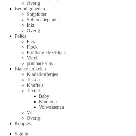
Overig
Benodigdheden
Snijplotter
Sublimatiepapier
Inkt
Overig
Folies
Flex
Flock
Printbare Flex/Flock
Vinyl
printbare vinyl
Blanco artikelen
Kinderkoffertjes
Tassen
Knuffels
Textiel
Baby
Kinderen
Volwassenen
Vilt
Overig
Koopjes
Sign in