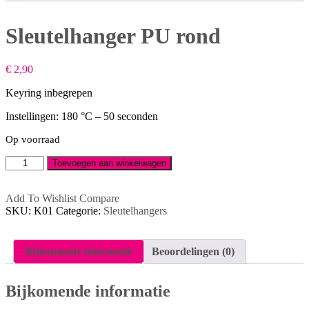
Sleutelhanger PU rond
€
2,90
Keyring inbegrepen
Instellingen: 180 °C – 50 seconden
Op voorraad
Sleutelhanger
Toevoegen aan winkelwagen
PU
rond
aantal
Add To Wishlist
Compare
SKU:
K01
Categorie:
Sleutelhangers
Bijkomende informatie
Beoordelingen (0)
Bijkomende informatie