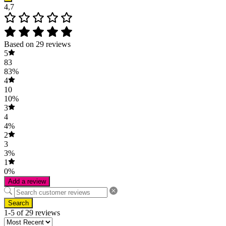
4,7
Based on 29 reviews
5
83
83%
4
10
10%
3
4
4%
2
3
3%
1
0%
Add a review
Search
1-5 of 29 reviews