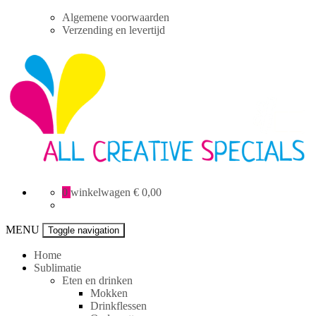
Skip
Algemene voorwaarden
to
Verzending en levertijd
content
All
0
winkelwagen
€ 0,00
Creative
specials
MENU
Toggle navigation
Home
Sublimatie
Eten en drinken
Mokken
Drinkflessen