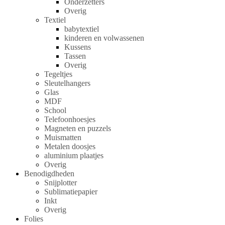
Onderzetters
Overig
Textiel
babytextiel
kinderen en volwassenen
Kussens
Tassen
Overig
Tegeltjes
Sleutelhangers
Glas
MDF
School
Telefoonhoesjes
Magneten en puzzels
Muismatten
Metalen doosjes
aluminium plaatjes
Overig
Benodigdheden
Snijplotter
Sublimatiepapier
Inkt
Overig
Folies