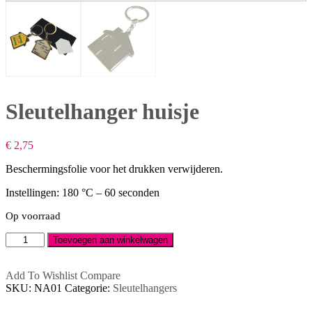
Sleutelhanger huisje
€
2,75
Beschermingsfolie voor het drukken verwijderen.
Instellingen: 180 °C – 60 seconden
Op voorraad
Sleutelhanger
Toevoegen aan winkelwagen
huisje
aantal
Add To Wishlist
Compare
SKU:
NA01
Categorie:
Sleutelhangers