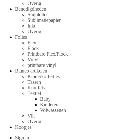
Overig
Benodigdheden
Snijplotter
Sublimatiepapier
Inkt
Overig
Folies
Flex
Flock
Printbare Flex/Flock
Vinyl
printbare vinyl
Blanco artikelen
Kinderkoffertjes
Tassen
Knuffels
Textiel
Baby
Kinderen
Volwassenen
Vilt
Overig
Koopjes
Sign in