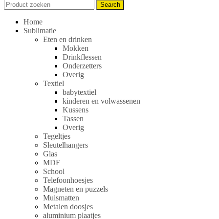
Search
Search
for:
Home
Sublimatie
Eten en drinken
Mokken
Drinkflessen
Onderzetters
Overig
Textiel
babytextiel
kinderen en volwassenen
Kussens
Tassen
Overig
Tegeltjes
Sleutelhangers
Glas
MDF
School
Telefoonhoesjes
Magneten en puzzels
Muismatten
Metalen doosjes
aluminium plaatjes