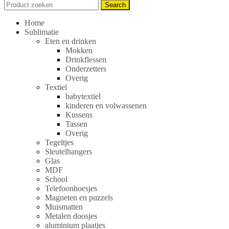
Search
Search
for:
Home
Sublimatie
Eten en drinken
Mokken
Drinkflessen
Onderzetters
Overig
Textiel
babytextiel
kinderen en volwassenen
Kussens
Tassen
Overig
Tegeltjes
Sleutelhangers
Glas
MDF
School
Telefoonhoesjes
Magneten en puzzels
Muismatten
Metalen doosjes
aluminium plaatjes