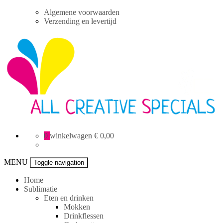
Skip
Algemene voorwaarden
to
Verzending en levertijd
content
All
0
winkelwagen
€ 0,00
Creative
specials
MENU
Toggle navigation
Home
Sublimatie
Eten en drinken
Mokken
Drinkflessen