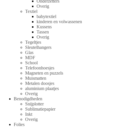
Onderzetters
Overig
Textiel
babytextiel
kinderen en volwassenen
Kussens
Tassen
Overig
Tegeltjes
Sleutelhangers
Glas
MDF
School
Telefoonhoesjes
Magneten en puzzels
Muismatten
Metalen doosjes
aluminium plaatjes
Overig
Benodigdheden
Snijplotter
Sublimatiepapier
Inkt
Overig
Folies