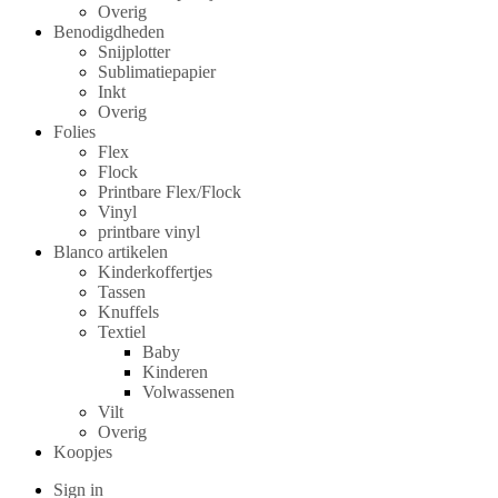
Overig
Benodigdheden
Snijplotter
Sublimatiepapier
Inkt
Overig
Folies
Flex
Flock
Printbare Flex/Flock
Vinyl
printbare vinyl
Blanco artikelen
Kinderkoffertjes
Tassen
Knuffels
Textiel
Baby
Kinderen
Volwassenen
Vilt
Overig
Koopjes
Sign in