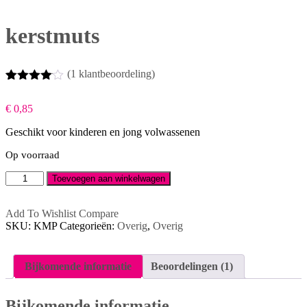
kerstmuts
(
1
klantbeoordeling)
Beoordeling
1
4.00
op 5
€
0,85
gebaseerd
op
Geschikt voor kinderen en jong volwassenen
klantbeoordeling
Op voorraad
kerstmuts
Toevoegen aan winkelwagen
aantal
Add To Wishlist
Compare
SKU:
KMP
Categorieën:
Overig
,
Overig
Bijkomende informatie
Beoordelingen (1)
Bijkomende informatie