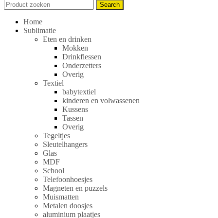
Search
Search
for:
Home
Sublimatie
Eten en drinken
Mokken
Drinkflessen
Onderzetters
Overig
Textiel
babytextiel
kinderen en volwassenen
Kussens
Tassen
Overig
Tegeltjes
Sleutelhangers
Glas
MDF
School
Telefoonhoesjes
Magneten en puzzels
Muismatten
Metalen doosjes
aluminium plaatjes