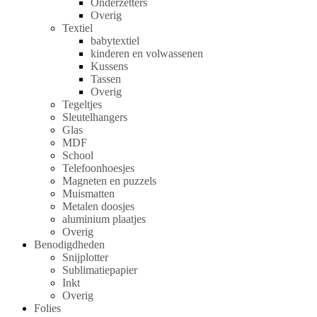
Onderzetters
Overig
Textiel
babytextiel
kinderen en volwassenen
Kussens
Tassen
Overig
Tegeltjes
Sleutelhangers
Glas
MDF
School
Telefoonhoesjes
Magneten en puzzels
Muismatten
Metalen doosjes
aluminium plaatjes
Overig
Benodigdheden
Snijplotter
Sublimatiepapier
Inkt
Overig
Folies