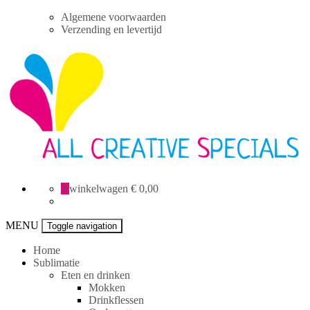
Skip
Algemene voorwaarden
to
Verzending en levertijd
content
All
0
winkelwagen
€ 0,00
Creative
specials
MENU
Toggle navigation
Home
Sublimatie
Eten en drinken
Mokken
Drinkflessen