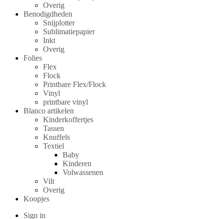
Overig
Benodigdheden
Snijplotter
Sublimatiepapier
Inkt
Overig
Folies
Flex
Flock
Printbare Flex/Flock
Vinyl
printbare vinyl
Blanco artikelen
Kinderkoffertjes
Tassen
Knuffels
Textiel
Baby
Kinderen
Volwassenen
Vilt
Overig
Koopjes
Sign in