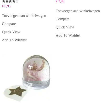
€
7,95
Beoordeeld
€
0,95
met
Toevoegen aan winkelwagen
4.00
van 5
Toevoegen aan winkelwagen
Compare
Compare
Quick View
Quick View
Add To Wishlist
Add To Wishlist