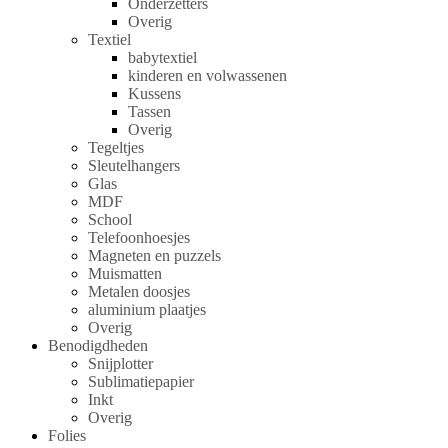
Onderzetters
Overig
Textiel
babytextiel
kinderen en volwassenen
Kussens
Tassen
Overig
Tegeltjes
Sleutelhangers
Glas
MDF
School
Telefoonhoesjes
Magneten en puzzels
Muismatten
Metalen doosjes
aluminium plaatjes
Overig
Benodigdheden
Snijplotter
Sublimatiepapier
Inkt
Overig
Folies