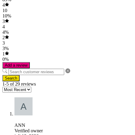
4
10
10%
3
4
4%
2
3
3%
1
0%
Add a review
Search
1-5 of 29 reviews
ANN
Verified owner