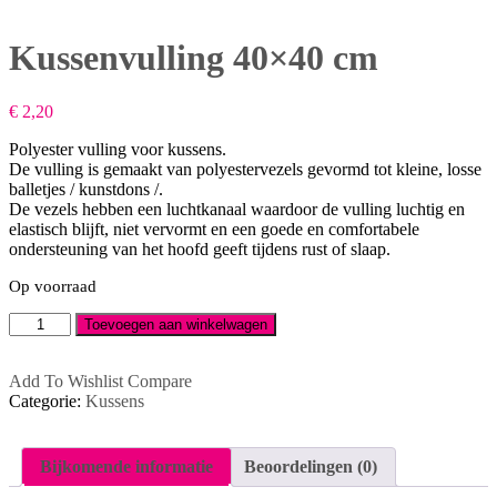
Kussenvulling 40×40 cm
€
2,20
Polyester vulling voor kussens.
De vulling is gemaakt van polyestervezels gevormd tot kleine, losse
balletjes / kunstdons /.
De vezels hebben een luchtkanaal waardoor de vulling luchtig en
elastisch blijft, niet vervormt en een goede en comfortabele
ondersteuning van het hoofd geeft tijdens rust of slaap.
Op voorraad
Kussenvulling
Toevoegen aan winkelwagen
40x40
cm
aantal
Add To Wishlist
Compare
Categorie:
Kussens
Bijkomende informatie
Beoordelingen (0)