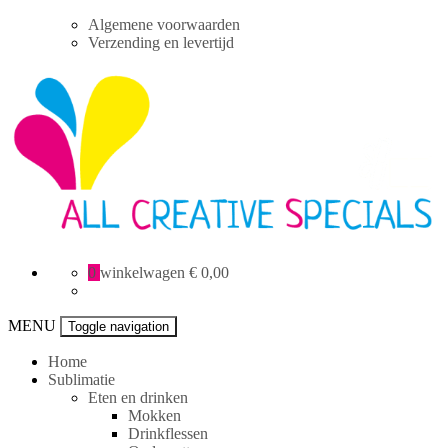
Skip
Algemene voorwaarden
to
Verzending en levertijd
content
All
0
winkelwagen
€ 0,00
Creative
specials
MENU
Toggle navigation
Home
Sublimatie
Eten en drinken
Mokken
Drinkflessen