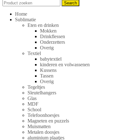
Search
Search
for:
Home
Sublimatie
Eten en drinken
Mokken
Drinkflessen
Onderzetters
Overig
Textiel
babytextiel
kinderen en volwassenen
Kussens
Tassen
Overig
Tegeltjes
Sleutelhangers
Glas
MDF
School
Telefoonhoesjes
Magneten en puzzels
Muismatten
Metalen doosjes
aluminium plaatjes