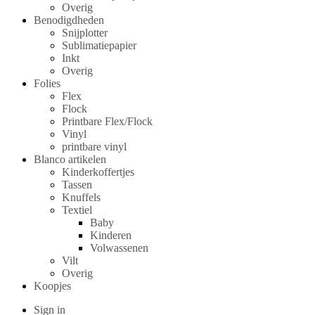
Overig
Benodigdheden
Snijplotter
Sublimatiepapier
Inkt
Overig
Folies
Flex
Flock
Printbare Flex/Flock
Vinyl
printbare vinyl
Blanco artikelen
Kinderkoffertjes
Tassen
Knuffels
Textiel
Baby
Kinderen
Volwassenen
Vilt
Overig
Koopjes
Sign in