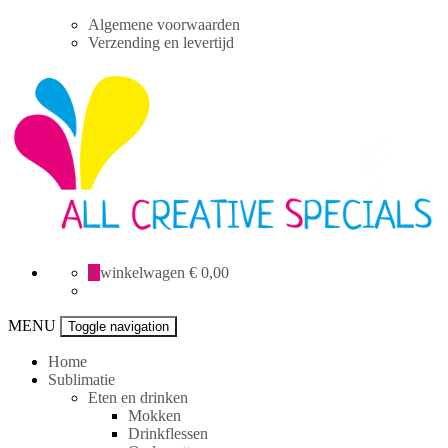
Skip
Algemene voorwaarden
to
Verzending en levertijd
content
All
0
winkelwagen
€ 0,00
Creative
specials
MENU
Toggle navigation
Home
Sublimatie
Eten en drinken
Mokken
Drinkflessen