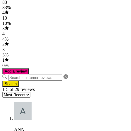
83
83%
4
10
10%
3
4
4%
2
3
3%
1
0%
Add a review
Search
1-5 of 29 reviews
ANN