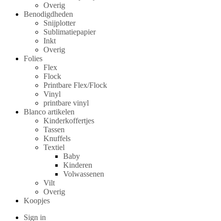
Overig
Benodigdheden
Snijplotter
Sublimatiepapier
Inkt
Overig
Folies
Flex
Flock
Printbare Flex/Flock
Vinyl
printbare vinyl
Blanco artikelen
Kinderkoffertjes
Tassen
Knuffels
Textiel
Baby
Kinderen
Volwassenen
Vilt
Overig
Koopjes
Sign in