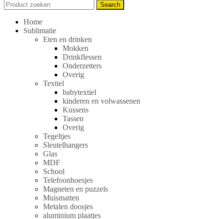
Search
Search
for:
Home
Sublimatie
Eten en drinken
Mokken
Drinkflessen
Onderzetters
Overig
Textiel
babytextiel
kinderen en volwassenen
Kussens
Tassen
Overig
Tegeltjes
Sleutelhangers
Glas
MDF
School
Telefoonhoesjes
Magneten en puzzels
Muismatten
Metalen doosjes
aluminium plaatjes