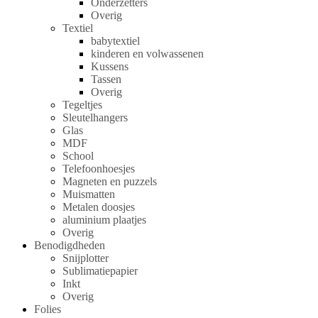
Onderzetters
Overig
Textiel
babytextiel
kinderen en volwassenen
Kussens
Tassen
Overig
Tegeltjes
Sleutelhangers
Glas
MDF
School
Telefoonhoesjes
Magneten en puzzels
Muismatten
Metalen doosjes
aluminium plaatjes
Overig
Benodigdheden
Snijplotter
Sublimatiepapier
Inkt
Overig
Folies