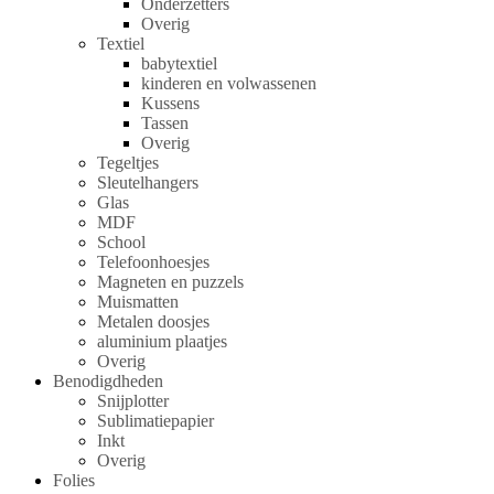
Onderzetters
Overig
Textiel
babytextiel
kinderen en volwassenen
Kussens
Tassen
Overig
Tegeltjes
Sleutelhangers
Glas
MDF
School
Telefoonhoesjes
Magneten en puzzels
Muismatten
Metalen doosjes
aluminium plaatjes
Overig
Benodigdheden
Snijplotter
Sublimatiepapier
Inkt
Overig
Folies