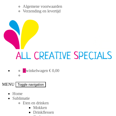
Skip
Algemene voorwaarden
to
Verzending en levertijd
content
All
0
winkelwagen
€ 0,00
Creative
specials
MENU
Toggle navigation
Home
Sublimatie
Eten en drinken
Mokken
Drinkflessen