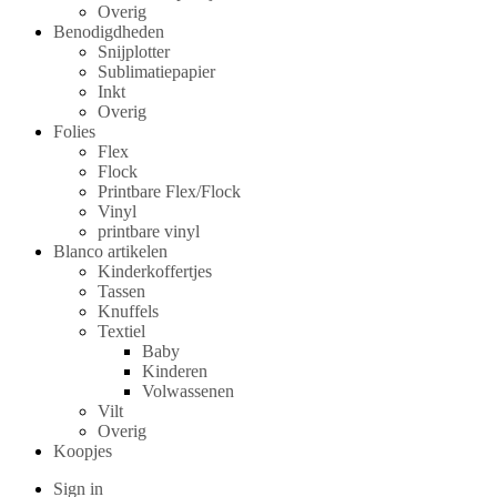
Overig
Benodigdheden
Snijplotter
Sublimatiepapier
Inkt
Overig
Folies
Flex
Flock
Printbare Flex/Flock
Vinyl
printbare vinyl
Blanco artikelen
Kinderkoffertjes
Tassen
Knuffels
Textiel
Baby
Kinderen
Volwassenen
Vilt
Overig
Koopjes
Sign in