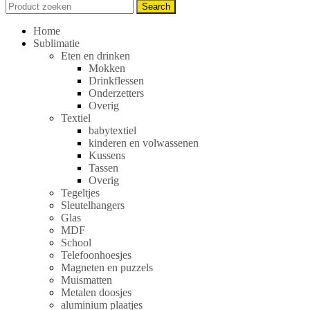
Search
Search
for:
Home
Sublimatie
Eten en drinken
Mokken
Drinkflessen
Onderzetters
Overig
Textiel
babytextiel
kinderen en volwassenen
Kussens
Tassen
Overig
Tegeltjes
Sleutelhangers
Glas
MDF
School
Telefoonhoesjes
Magneten en puzzels
Muismatten
Metalen doosjes
aluminium plaatjes