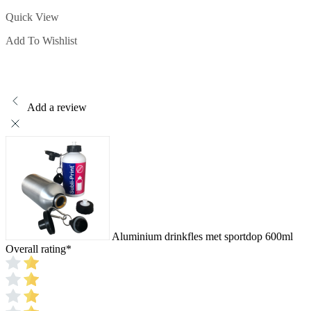
heeft
Quick View
meerdere
variaties.
Add To Wishlist
Deze
optie
kan
gekozen
worden
op
Add a review
de
productpagina
Aluminium drinkfles met sportdop 600ml
Overall rating
*