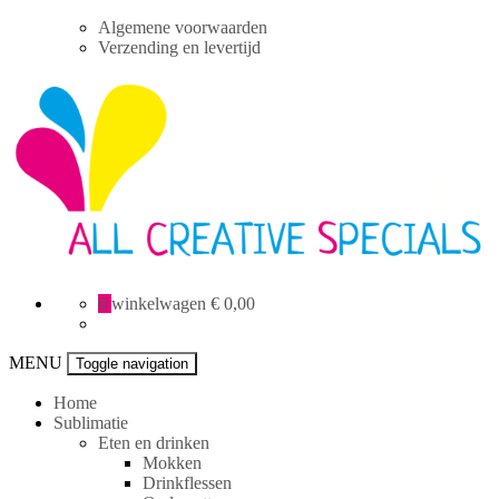
Skip
Algemene voorwaarden
to
Verzending en levertijd
content
All
0
winkelwagen
€ 0,00
Creative
specials
MENU
Toggle navigation
Home
Sublimatie
Eten en drinken
Mokken
Drinkflessen