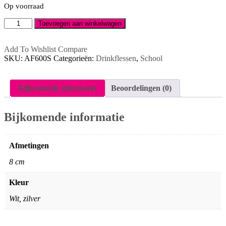
Op voorraad
Aluminium
Toevoegen aan winkelwagen
drinkfles
met
sportdop
Add To Wishlist
Compare
600ml
SKU:
AF600S
Categorieën:
Drinkflessen
,
School
aantal
Bijkomende informatie
Beoordelingen (0)
Bijkomende informatie
Afmetingen
8 cm
Kleur
Wit, zilver