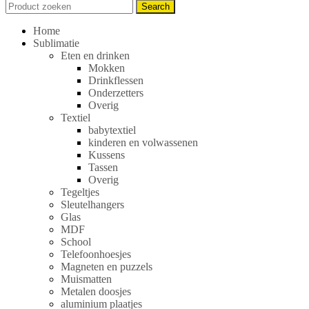
Search
Search
for:
Home
Sublimatie
Eten en drinken
Mokken
Drinkflessen
Onderzetters
Overig
Textiel
babytextiel
kinderen en volwassenen
Kussens
Tassen
Overig
Tegeltjes
Sleutelhangers
Glas
MDF
School
Telefoonhoesjes
Magneten en puzzels
Muismatten
Metalen doosjes
aluminium plaatjes