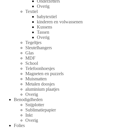
Onderzetters
Overig
Textiel
babytextiel
kinderen en volwassenen
Kussens
Tassen
Overig
Tegeltjes
Sleutelhangers
Glas
MDF
School
Telefoonhoesjes
Magneten en puzzels
Muismatten
Metalen doosjes
aluminium plaatjes
Overig
Benodigdheden
Snijplotter
Sublimatiepapier
Inkt
Overig
Folies