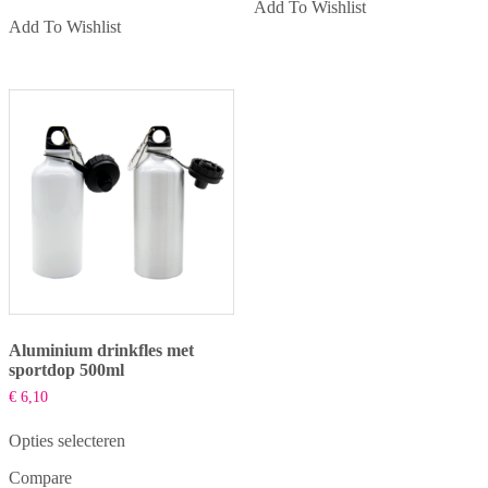
Add To Wishlist
variaties.
Deze
Add To Wishlist
Deze
optie
optie
kan
kan
gekozen
gekozen
worden
worden
op
op
de
de
productpagina
productpagina
Aluminium drinkfles met
sportdop 500ml
€
6,10
Opties selecteren
Dit
Compare
product