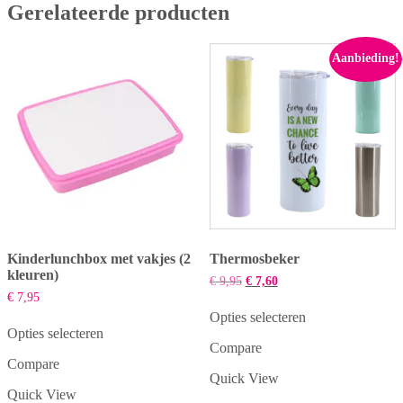
Gerelateerde producten
Aanbieding!
Kinderlunchbox met vakjes (2
Thermosbeker
kleuren)
Oorspronkelijke
Huidige
€
9,95
€
7,60
prijs
prijs
€
7,95
was:
is:
Opties selecteren
€ 9,95.
€ 7,60.
Dit
Opties selecteren
Compare
Dit
product
Compare
product
heeft
Quick View
heeft
meerdere
Quick View
meerdere
variaties.