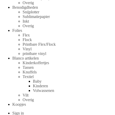
Overig
Benodigdheden
Snijplotter
Sublimatiepapier
Inkt
Overig
Folies
Flex
Flock
Printbare Flex/Flock
Vinyl
printbare vinyl
Blanco artikelen
Kinderkoffertjes
Tassen
Knuffels
Textiel
Baby
Kinderen
Volwassenen
Vilt
Overig
Koopjes
Sign in