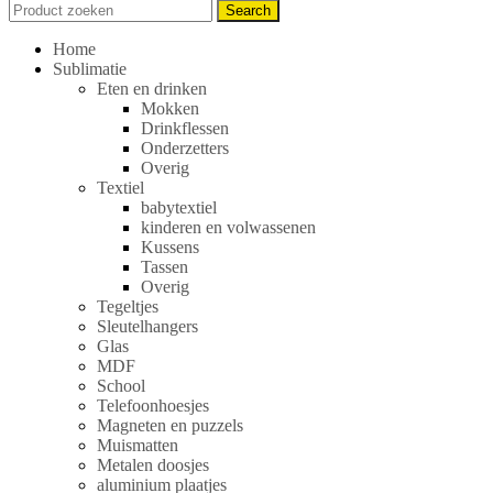
Search
Search
for:
Home
Sublimatie
Eten en drinken
Mokken
Drinkflessen
Onderzetters
Overig
Textiel
babytextiel
kinderen en volwassenen
Kussens
Tassen
Overig
Tegeltjes
Sleutelhangers
Glas
MDF
School
Telefoonhoesjes
Magneten en puzzels
Muismatten
Metalen doosjes
aluminium plaatjes