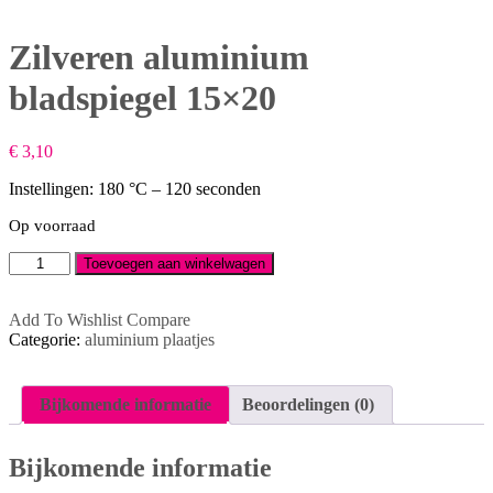
Zilveren aluminium
bladspiegel 15×20
€
3,10
Instellingen: 180 °C – 120 seconden
Op voorraad
Zilveren
Toevoegen aan winkelwagen
aluminium
bladspiegel
15x20
Add To Wishlist
Compare
aantal
Categorie:
aluminium plaatjes
Bijkomende informatie
Beoordelingen (0)
Bijkomende informatie