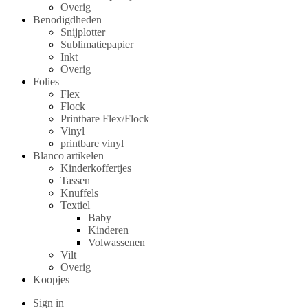
Overig
Benodigdheden
Snijplotter
Sublimatiepapier
Inkt
Overig
Folies
Flex
Flock
Printbare Flex/Flock
Vinyl
printbare vinyl
Blanco artikelen
Kinderkoffertjes
Tassen
Knuffels
Textiel
Baby
Kinderen
Volwassenen
Vilt
Overig
Koopjes
Sign in