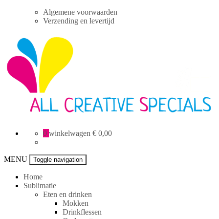
Skip
Algemene voorwaarden
to
Verzending en levertijd
content
All
0
winkelwagen
€ 0,00
Creative
specials
MENU
Toggle navigation
Home
Sublimatie
Eten en drinken
Mokken
Drinkflessen