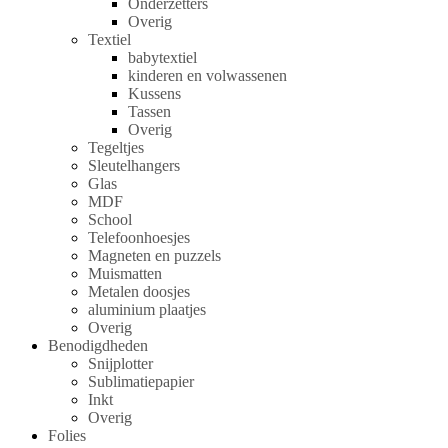
Onderzetters
Overig
Textiel
babytextiel
kinderen en volwassenen
Kussens
Tassen
Overig
Tegeltjes
Sleutelhangers
Glas
MDF
School
Telefoonhoesjes
Magneten en puzzels
Muismatten
Metalen doosjes
aluminium plaatjes
Overig
Benodigdheden
Snijplotter
Sublimatiepapier
Inkt
Overig
Folies