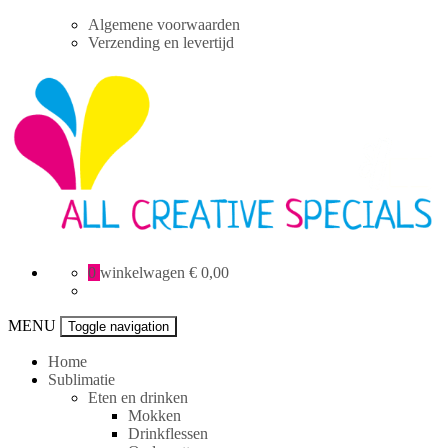
Skip
Algemene voorwaarden
to
Verzending en levertijd
content
All
0
winkelwagen
€ 0,00
Creative
specials
MENU
Toggle navigation
Home
Sublimatie
Eten en drinken
Mokken
Drinkflessen