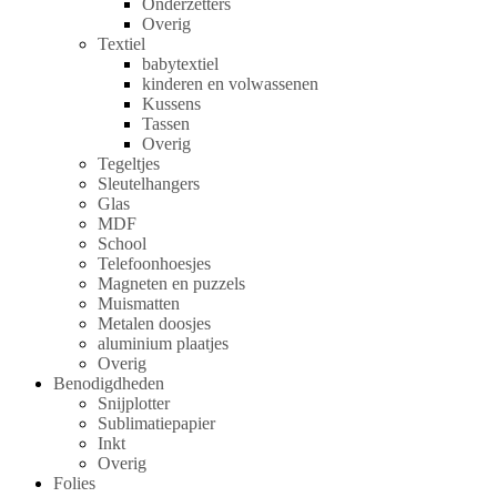
Onderzetters
Overig
Textiel
babytextiel
kinderen en volwassenen
Kussens
Tassen
Overig
Tegeltjes
Sleutelhangers
Glas
MDF
School
Telefoonhoesjes
Magneten en puzzels
Muismatten
Metalen doosjes
aluminium plaatjes
Overig
Benodigdheden
Snijplotter
Sublimatiepapier
Inkt
Overig
Folies