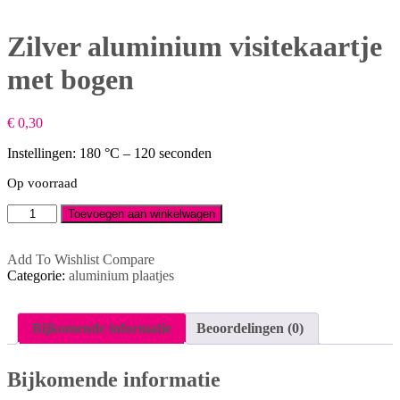
Zilver aluminium visitekaartje
met bogen
€
0,30
Instellingen: 180 °C – 120 seconden
Op voorraad
Zilver
Toevoegen aan winkelwagen
aluminium
visitekaartje
met
Add To Wishlist
Compare
bogen
Categorie:
aluminium plaatjes
aantal
Bijkomende informatie
Beoordelingen (0)
Bijkomende informatie