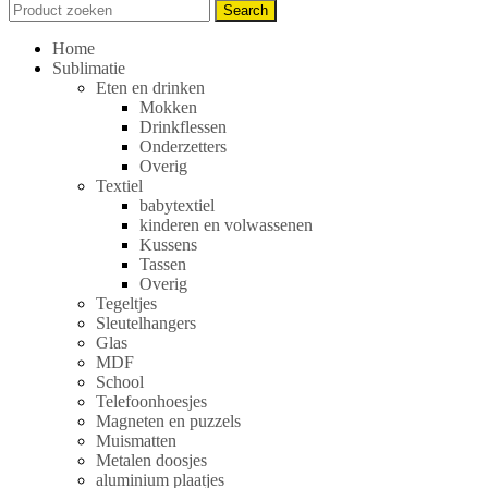
Search
Search
for:
Home
Sublimatie
Eten en drinken
Mokken
Drinkflessen
Onderzetters
Overig
Textiel
babytextiel
kinderen en volwassenen
Kussens
Tassen
Overig
Tegeltjes
Sleutelhangers
Glas
MDF
School
Telefoonhoesjes
Magneten en puzzels
Muismatten
Metalen doosjes
aluminium plaatjes