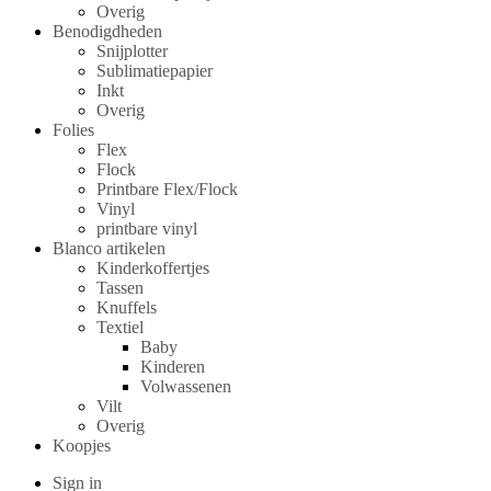
Overig
Benodigdheden
Snijplotter
Sublimatiepapier
Inkt
Overig
Folies
Flex
Flock
Printbare Flex/Flock
Vinyl
printbare vinyl
Blanco artikelen
Kinderkoffertjes
Tassen
Knuffels
Textiel
Baby
Kinderen
Volwassenen
Vilt
Overig
Koopjes
Sign in