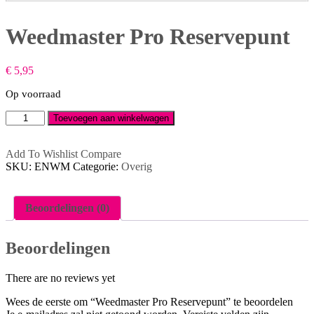
Weedmaster Pro Reservepunt
€
5,95
Op voorraad
Weedmaster
Toevoegen aan winkelwagen
Pro
Reservepunt
aantal
Add To Wishlist
Compare
SKU:
ENWM
Categorie:
Overig
Beoordelingen (0)
Beoordelingen
There are no reviews yet
Wees de eerste om “Weedmaster Pro Reservepunt” te beoordelen