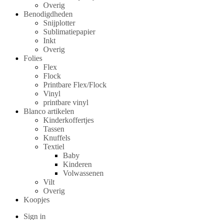
Overig
Benodigdheden
Snijplotter
Sublimatiepapier
Inkt
Overig
Folies
Flex
Flock
Printbare Flex/Flock
Vinyl
printbare vinyl
Blanco artikelen
Kinderkoffertjes
Tassen
Knuffels
Textiel
Baby
Kinderen
Volwassenen
Vilt
Overig
Koopjes
Sign in