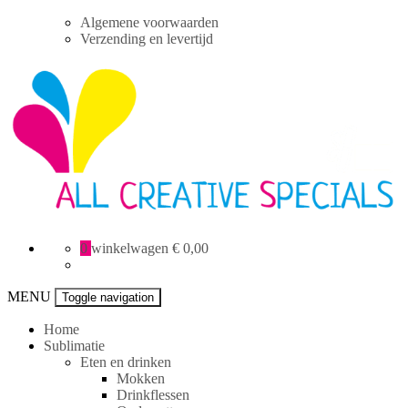
Skip
Algemene voorwaarden
to
Verzending en levertijd
content
All
0
winkelwagen
€ 0,00
Creative
specials
MENU
Toggle navigation
Home
Sublimatie
Eten en drinken
Mokken
Drinkflessen