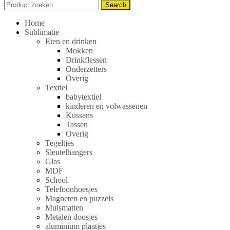
Search
Search
for:
Home
Sublimatie
Eten en drinken
Mokken
Drinkflessen
Onderzetters
Overig
Textiel
babytextiel
kinderen en volwassenen
Kussens
Tassen
Overig
Tegeltjes
Sleutelhangers
Glas
MDF
School
Telefoonhoesjes
Magneten en puzzels
Muismatten
Metalen doosjes
aluminium plaatjes