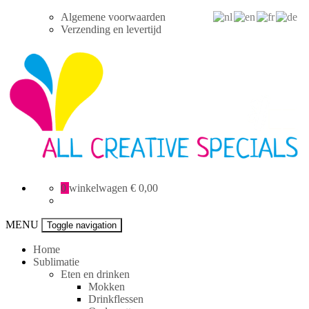
Skip
Algemene voorwaarden
to
Verzending en levertijd
content
All
0
winkelwagen
€ 0,00
Creative
specials
MENU
Toggle navigation
Home
Sublimatie
Eten en drinken
Mokken
Drinkflessen