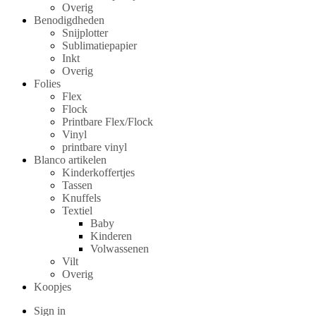
Overig
Benodigdheden
Snijplotter
Sublimatiepapier
Inkt
Overig
Folies
Flex
Flock
Printbare Flex/Flock
Vinyl
printbare vinyl
Blanco artikelen
Kinderkoffertjes
Tassen
Knuffels
Textiel
Baby
Kinderen
Volwassenen
Vilt
Overig
Koopjes
Sign in