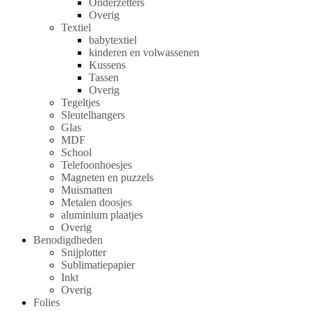
Onderzetters
Overig
Textiel
babytextiel
kinderen en volwassenen
Kussens
Tassen
Overig
Tegeltjes
Sleutelhangers
Glas
MDF
School
Telefoonhoesjes
Magneten en puzzels
Muismatten
Metalen doosjes
aluminium plaatjes
Overig
Benodigdheden
Snijplotter
Sublimatiepapier
Inkt
Overig
Folies