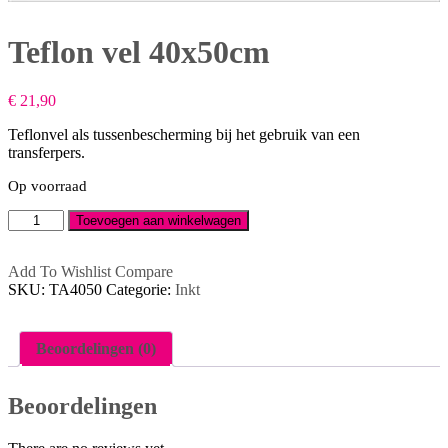
Teflon vel 40x50cm
€
21,90
Teflonvel als tussenbescherming bij het gebruik van een
transferpers.
Op voorraad
Teflon
Toevoegen aan winkelwagen
vel
40x50cm
aantal
Add To Wishlist
Compare
SKU:
TA4050
Categorie:
Inkt
Beoordelingen (0)
Beoordelingen