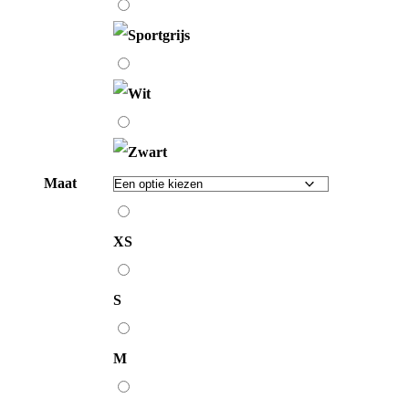
Sportgrijs
Wit
Zwart
Maat
XS
XS
S
S
M
M
L