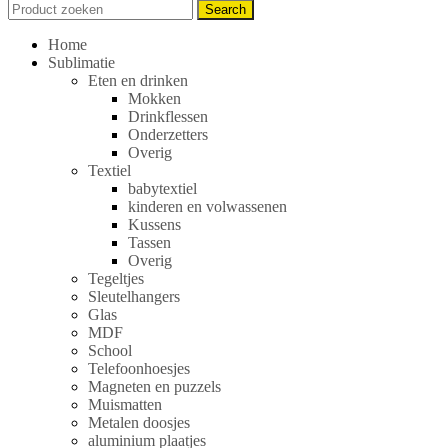
Search
Search
for:
Home
Sublimatie
Eten en drinken
Mokken
Drinkflessen
Onderzetters
Overig
Textiel
babytextiel
kinderen en volwassenen
Kussens
Tassen
Overig
Tegeltjes
Sleutelhangers
Glas
MDF
School
Telefoonhoesjes
Magneten en puzzels
Muismatten
Metalen doosjes
aluminium plaatjes