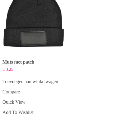
op
op
de
de
productpagina
productpagina
Muts met patch
€
3,25
Toevoegen aan winkelwagen
Compare
Quick View
Add To Wishlist