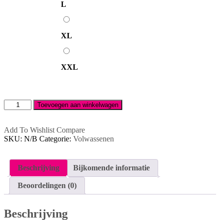
L
XL
XL
XXL
XXL
Sweater
Toevoegen aan winkelwagen
met
capuchon
dames
Add To Wishlist
Compare
aantal
SKU:
N/B
Categorie:
Volwassenen
Beschrijving
Bijkomende informatie
Beoordelingen (0)
Beschrijving