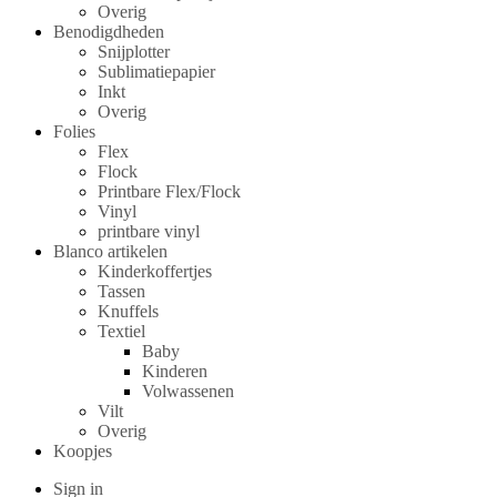
Overig
Benodigdheden
Snijplotter
Sublimatiepapier
Inkt
Overig
Folies
Flex
Flock
Printbare Flex/Flock
Vinyl
printbare vinyl
Blanco artikelen
Kinderkoffertjes
Tassen
Knuffels
Textiel
Baby
Kinderen
Volwassenen
Vilt
Overig
Koopjes
Sign in