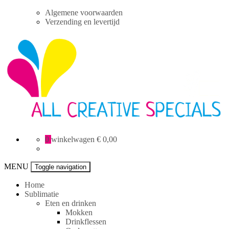
Skip
Algemene voorwaarden
to
Verzending en levertijd
content
All
0
winkelwagen
€ 0,00
Creative
specials
MENU
Toggle navigation
Home
Sublimatie
Eten en drinken
Mokken
Drinkflessen