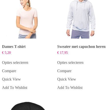
Dames T-shirt
Sweater met capuchon heren
€
5,20
€
17,95
Opties selecteren
Opties selecteren
Dit
Dit
Compare
Compare
product
product
heeft
heeft
Quick View
Quick View
meerdere
meerdere
variaties.
variaties.
Add To Wishlist
Add To Wishlist
Deze
Deze
optie
optie
kan
kan
gekozen
gekozen
worden
worden