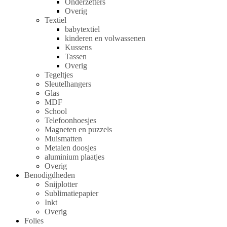
Onderzetters
Overig
Textiel
babytextiel
kinderen en volwassenen
Kussens
Tassen
Overig
Tegeltjes
Sleutelhangers
Glas
MDF
School
Telefoonhoesjes
Magneten en puzzels
Muismatten
Metalen doosjes
aluminium plaatjes
Overig
Benodigdheden
Snijplotter
Sublimatiepapier
Inkt
Overig
Folies