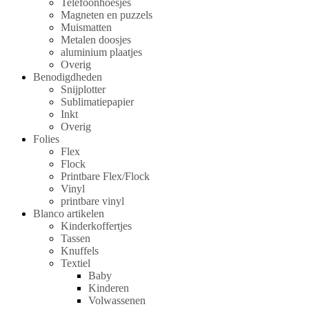
Telefoonhoesjes
Magneten en puzzels
Muismatten
Metalen doosjes
aluminium plaatjes
Overig
Benodigdheden
Snijplotter
Sublimatiepapier
Inkt
Overig
Folies
Flex
Flock
Printbare Flex/Flock
Vinyl
printbare vinyl
Blanco artikelen
Kinderkoffertjes
Tassen
Knuffels
Textiel
Baby
Kinderen
Volwassenen