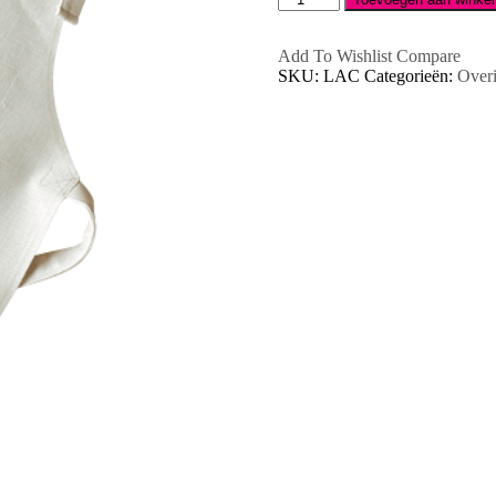
kinderschort
linnen
aantal
Add To Wishlist
Compare
SKU:
LAC
Categorieën:
Over