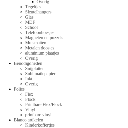
Overig
Tegeltjes
Sleutelhangers
Glas
MDF
School
Telefoonhoesjes
Magneten en puzzels
Muismatten
Metalen doosjes
aluminium plaatjes
Overig
Benodigdheden
Snijplotter
Sublimatiepapier
Inkt
Overig
Folies
Flex
Flock
Printbare Flex/Flock
Vinyl
printbare vinyl
Blanco artikelen
Kinderkoffertjes