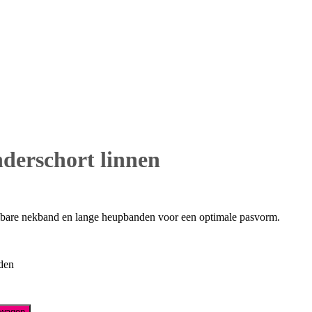
nderschort linnen
elbare nekband en lange heupbanden voor een optimale pasvorm.
den
lwagen