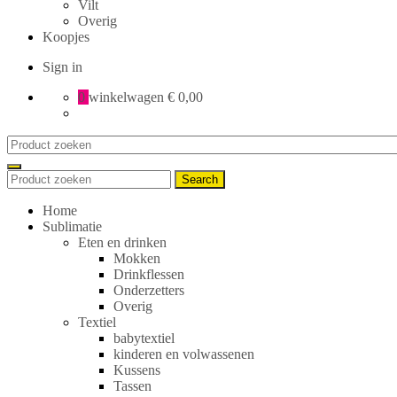
Vilt
Overig
Koopjes
Sign in
0
winkelwagen
€ 0,00
Search
for:
Search
Search
for:
Home
Sublimatie
Eten en drinken
Mokken
Drinkflessen
Onderzetters
Overig
Textiel
babytextiel
kinderen en volwassenen
Kussens
Tassen