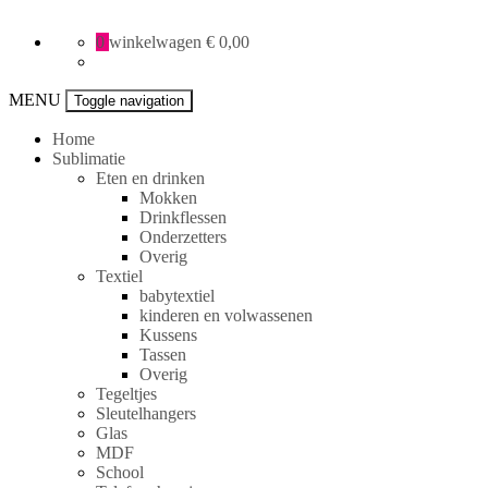
All
0
winkelwagen
€ 0,00
Creative
specials
MENU
Toggle navigation
Home
Sublimatie
Eten en drinken
Mokken
Drinkflessen
Onderzetters
Overig
Textiel
babytextiel
kinderen en volwassenen
Kussens
Tassen
Overig
Tegeltjes
Sleutelhangers
Glas
MDF
School