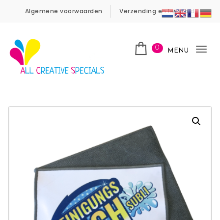
Skip to content
Algemene voorwaarden
Verzending en levertijd
0
MENU
Tog
nav
All Creative specials