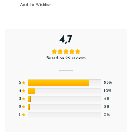
Add To Wishlist
4,7
Based on 29 reviews
5
83%
4
10%
3
4%
2
3%
1
0%