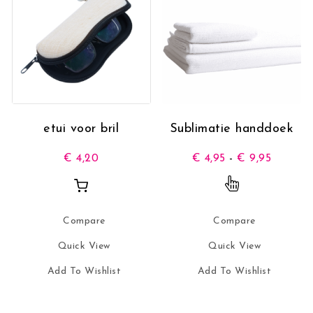
etui voor bril
Sublimatie handdoek
Prijskla
€
4,20
€
4,95
-
€
9,95
Dit product 
Compare
Compare
Quick View
Quick View
Add To Wishlist
Add To Wishlist