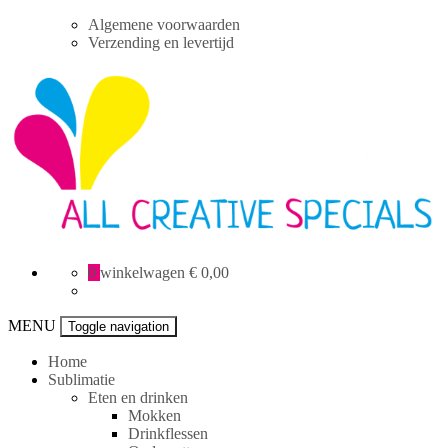
Skip
Algemene voorwaarden
to
Verzending en levertijd
content
All
0
winkelwagen
€ 0,00
Creative
specials
MENU
Toggle navigation
Home
Sublimatie
Eten en drinken
Mokken
Drinkflessen