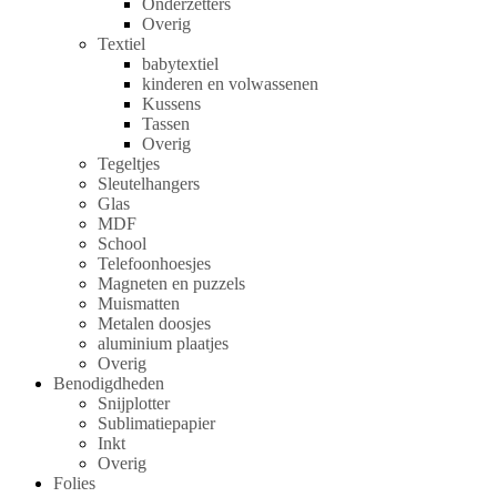
Onderzetters
Overig
Textiel
babytextiel
kinderen en volwassenen
Kussens
Tassen
Overig
Tegeltjes
Sleutelhangers
Glas
MDF
School
Telefoonhoesjes
Magneten en puzzels
Muismatten
Metalen doosjes
aluminium plaatjes
Overig
Benodigdheden
Snijplotter
Sublimatiepapier
Inkt
Overig
Folies