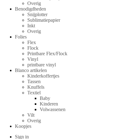
Overig
Benodigdheden
Snijplotter
Sublimatiepapier
Inkt
Overig
Folies
Flex
Flock
Printbare Flex/Flock
Vinyl
printbare vinyl
Blanco artikelen
Kinderkoffertjes
Tassen
Knuffels
Textiel
Baby
Kinderen
Volwassenen
Vilt
Overig
Koopjes
Sign in