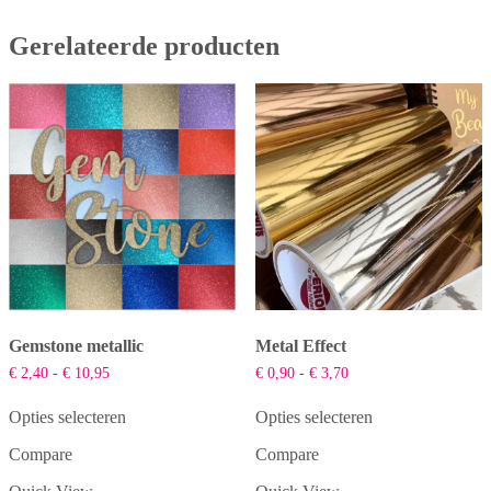
Gerelateerde producten
Gemstone metallic
Metal Effect
Prijsklasse:
Prijsklasse:
€
2,40
-
€
10,95
€
0,90
-
€
3,70
€ 2,40
€ 0,90
tot
tot
Opties selecteren
Opties selecteren
€ 10,95
€ 3,70
Dit
Dit
Compare
Compare
product
product
heeft
heeft