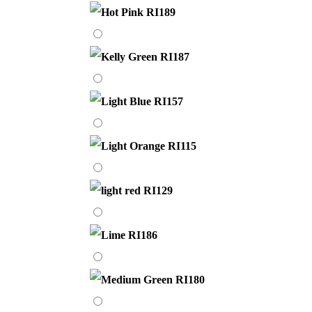
Pink
RI189
Kelly
Green
RI187
Light
Blue
RI157
Light
Orange
RI115
light
red
RI129
Lime
RI186
Medium
Green
RI180
Medium