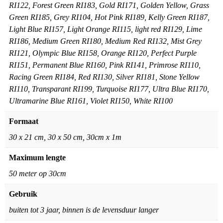
RI122, Forest Green RI183, Gold RI171, Golden Yellow, Grass
Green RI185, Grey RI104, Hot Pink RI189, Kelly Green RI187,
Light Blue RI157, Light Orange RI115, light red RI129, Lime
RI186, Medium Green RI180, Medium Red RI132, Mist Grey
RI121, Olympic Blue RI158, Orange RI120, Perfect Purple
RI151, Permanent Blue RI160, Pink RI141, Primrose RI110,
Racing Green RI184, Red RI130, Silver RI181, Stone Yellow
RI110, Transparant RI199, Turquoise RI177, Ultra Blue RI170,
Ultramarine Blue RI161, Violet RI150, White RI100
Formaat
30 x 21 cm, 30 x 50 cm, 30cm x 1m
Maximum lengte
50 meter op 30cm
Gebruik
buiten tot 3 jaar, binnen is de levensduur langer