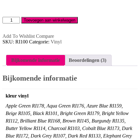
1m
ritrama
Toevoegen aan winkelwagen
100
glans
aantal
Add To Wishlist
Compare
SKU:
RI100
Categorie:
Vinyl
Bijkomende informatie
Beoordelingen (3)
Bijkomende informatie
kleur vinyl
Apple Green RI178, Aqua Green RI176, Azure Blue RI159,
Beige RI105, Black RI101, Bright Green RI179, Bright Yellow
RI112, Brilliant Blue RI168, Brown RI145, Burgundy RI135,
Butter Yellow RI114, Charcoal RI103, Cobalt Blue RI173, Dark
Blue RI172, Dark Grey RI107, Dark Red RI133, Elephant Grey