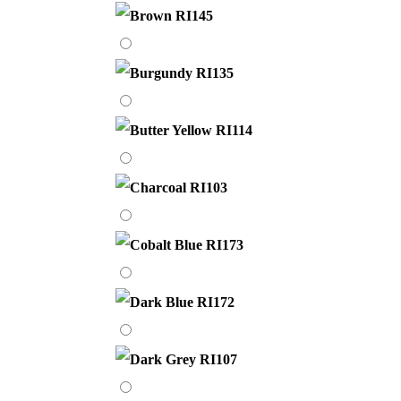
RI145
Burgundy
RI135
Butter
Yellow
RI114
Charcoal
RI103
Cobalt
Blue
RI173
Dark
Blue
RI172
Dark
Grey
RI107
Dark