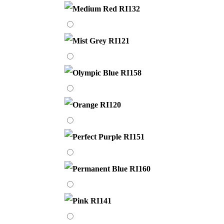
Red
RI132
Mist
Grey
RI121
Olympic
Blue
RI158
Orange
RI120
Perfect
Purple
RI151
Permanent
Blue
RI160
Pink
RI141
Primrose