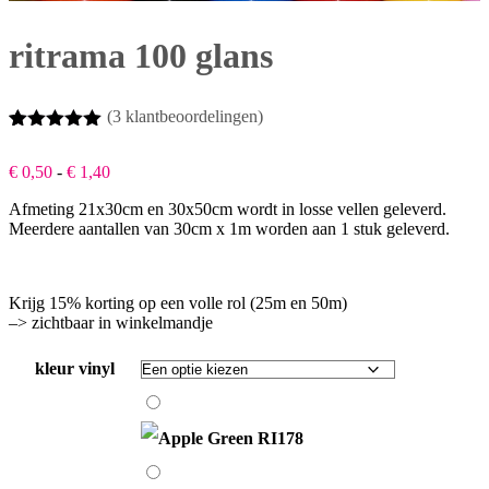
ritrama 100 glans
(
3
klantbeoordelingen)
Beoordeling
3
5.00
op 5
Prijsklasse:
€
0,50
-
€
1,40
gebaseerd
€ 0,50
op
Afmeting 21x30cm en 30x50cm wordt in losse vellen geleverd.
tot
klantbeoordelingen
Meerdere aantallen van 30cm x 1m worden aan 1 stuk geleverd.
€ 1,40
Krijg 15% korting op een volle rol (25m en 50m)
–> zichtbaar in winkelmandje
kleur vinyl
Apple
Green
RI178
Aqua