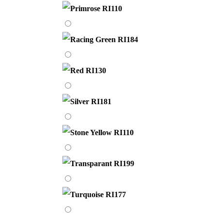
RI110
Racing
Green
RI184
Red
RI130
Silver
RI181
Stone
Yellow
RI110
Transparant
RI199
Turquoise
RI177
Ultra