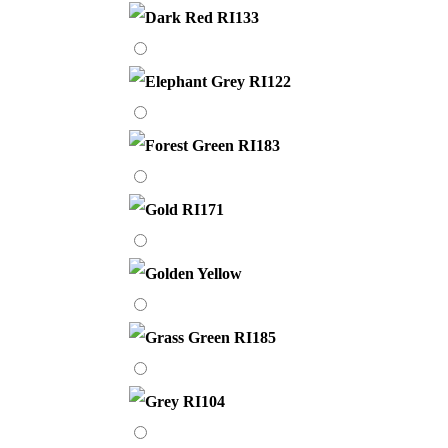
Red
RI133
Elephant
Grey
RI122
Forest
Green
RI183
Gold
RI171
Golden
Yellow
Grass
Green
RI185
Grey
RI104
Hot