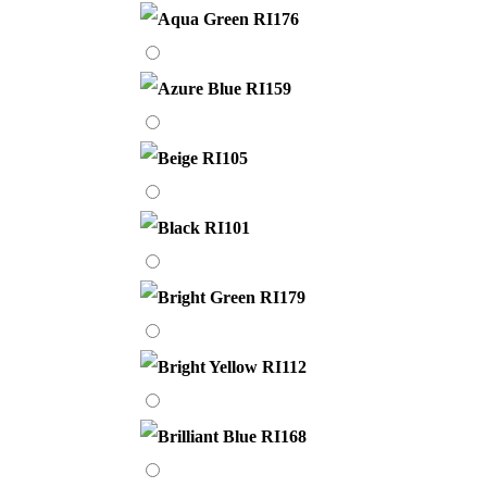
Green
RI176
Azure
Blue
RI159
Beige
RI105
Black
RI101
Bright
Green
RI179
Bright
Yellow
RI112
Brilliant
Blue
RI168
Brown