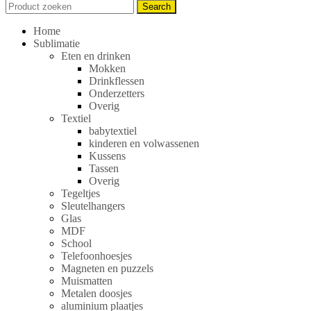
Search
Search
for:
Home
Sublimatie
Eten en drinken
Mokken
Drinkflessen
Onderzetters
Overig
Textiel
babytextiel
kinderen en volwassenen
Kussens
Tassen
Overig
Tegeltjes
Sleutelhangers
Glas
MDF
School
Telefoonhoesjes
Magneten en puzzels
Muismatten
Metalen doosjes
aluminium plaatjes