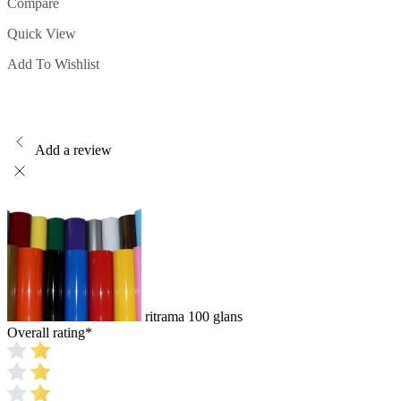
Compare
product
heeft
Quick View
meerdere
variaties.
Add To Wishlist
Deze
optie
kan
gekozen
worden
op
Add a review
de
productpagina
ritrama 100 glans
Overall rating
*