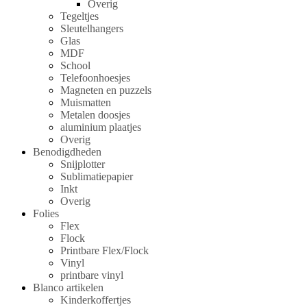
Overig
Tegeltjes
Sleutelhangers
Glas
MDF
School
Telefoonhoesjes
Magneten en puzzels
Muismatten
Metalen doosjes
aluminium plaatjes
Overig
Benodigdheden
Snijplotter
Sublimatiepapier
Inkt
Overig
Folies
Flex
Flock
Printbare Flex/Flock
Vinyl
printbare vinyl
Blanco artikelen
Kinderkoffertjes