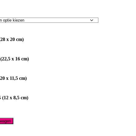
art
8
(28 x 20 cm)
2,5
(22,5 x 16 cm)
)
0
(20 x 11,5 cm)
)
S
,5
2
 (12 x 8,5 cm)
)
5
lwagen
)