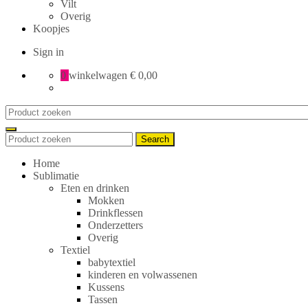
Vilt
Overig
Koopjes
Sign in
0
winkelwagen
€ 0,00
Search
for:
Search
Search
for:
Home
Sublimatie
Eten en drinken
Mokken
Drinkflessen
Onderzetters
Overig
Textiel
babytextiel
kinderen en volwassenen
Kussens
Tassen