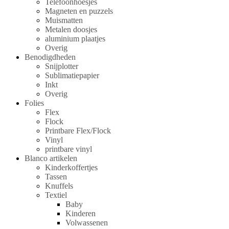
Telefoonhoesjes
Magneten en puzzels
Muismatten
Metalen doosjes
aluminium plaatjes
Overig
Benodigdheden
Snijplotter
Sublimatiepapier
Inkt
Overig
Folies
Flex
Flock
Printbare Flex/Flock
Vinyl
printbare vinyl
Blanco artikelen
Kinderkoffertjes
Tassen
Knuffels
Textiel
Baby
Kinderen
Volwassenen