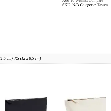
aantal
Add To Wishlist
Compare
SKU:
N/B
Categorie:
Tassen
11,5 cm), XS (12 x 8,5 cm)