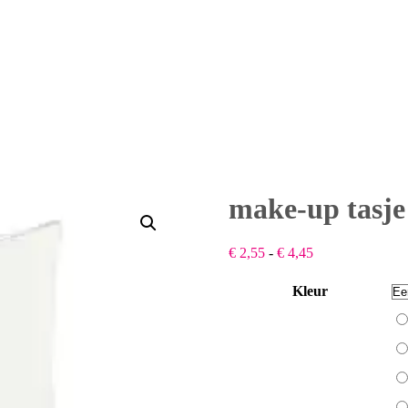
make-up tasje
Prijsklasse:
€
2,55
-
€
4,45
€ 2,55
tot
Kleur
€ 4,45
Be
Fe
ro
Gr
Wi