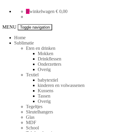
All
0
winkelwagen
€ 0,00
Creative
specials
MENU
Toggle navigation
Home
Sublimatie
Eten en drinken
Mokken
Drinkflessen
Onderzetters
Overig
Textiel
babytextiel
kinderen en volwassenen
Kussens
Tassen
Overig
Tegeltjes
Sleutelhangers
Glas
MDF
School