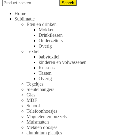
Search
Search
for:
Home
Sublimatie
Eten en drinken
Mokken
Drinkflessen
Onderzetters
Overig
Textiel
babytextiel
kinderen en volwassenen
Kussens
Tassen
Overig
Tegeltjes
Sleutelhangers
Glas
MDF
School
Telefoonhoesjes
Magneten en puzzels
Muismatten
Metalen doosjes
aluminium plaatjes