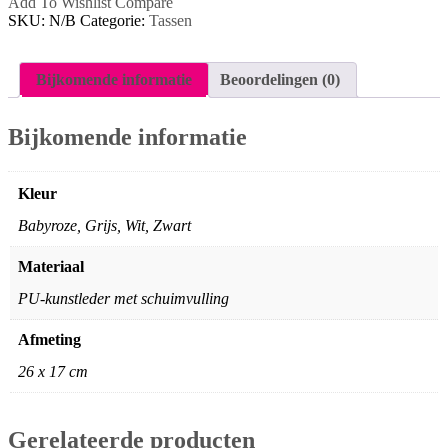
plat
Add To Wishlist
Compare
aantal
SKU:
N/B
Categorie:
Tassen
Bijkomende informatie
Beoordelingen (0)
Bijkomende informatie
Kleur
Babyroze, Grijs, Wit, Zwart
Materiaal
PU-kunstleder met schuimvulling
Afmeting
26 x 17 cm
Gerelateerde producten