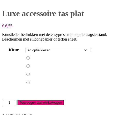
Luxe accessoire tas plat
€
6,55
Kunstleder bedrukken met de easypress mini op de laagste stand.
Beschermen met siliconepapier of teflon sheet.
Kleur
Babyroze
Grijs
Wit
Zwart
Luxe
Toevoegen aan winkelwagen
accessoire
tas