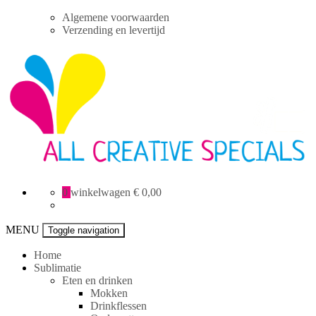
Skip
Algemene voorwaarden
to
Verzending en levertijd
content
All
0
winkelwagen
€ 0,00
Creative
specials
MENU
Toggle navigation
Home
Sublimatie
Eten en drinken
Mokken
Drinkflessen