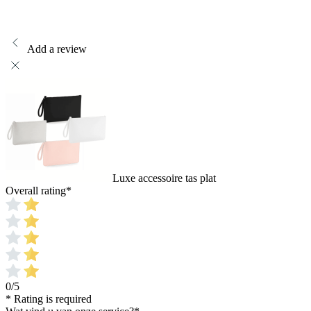
kan
gekozen
worden
op
Add a review
de
productpagina
Luxe accessoire tas plat
Overall rating
*
0/5
* Rating is required