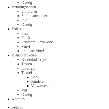
Overig
Benodigdheden
Snijplotter
Sublimatiepapier
Inkt
Overig
Folies
Flex
Flock
Printbare Flex/Flock
Vinyl
printbare vinyl
Blanco artikelen
Kinderkoffertjes
Tassen
Knuffels
Textiel
Baby
Kinderen
Volwassenen
Vilt
Overig
Koopjes
Sign in