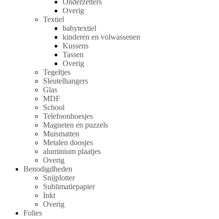
Onderzetters
Overig
Textiel
babytextiel
kinderen en volwassenen
Kussens
Tassen
Overig
Tegeltjes
Sleutelhangers
Glas
MDF
School
Telefoonhoesjes
Magneten en puzzels
Muismatten
Metalen doosjes
aluminium plaatjes
Overig
Benodigdheden
Snijplotter
Sublimatiepapier
Inkt
Overig
Folies