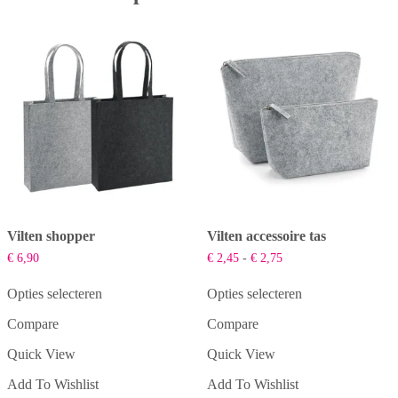
Vilten shopper
Vilten accessoire tas
Prijsklasse:
€
6,90
€
2,45
-
€
2,75
€ 2,45
tot
Opties selecteren
Opties selecteren
€ 2,75
Dit
Dit
Compare
Compare
product
product
heeft
heeft
Quick View
Quick View
meerdere
meerdere
variaties.
variaties.
Add To Wishlist
Add To Wishlist
Deze
Deze