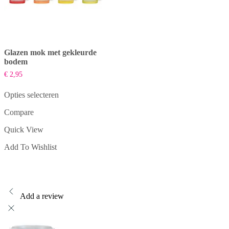
Glazen mok met gekleurde
bodem
€
2,95
Opties selecteren
Dit
Compare
product
heeft
Quick View
meerdere
variaties.
Add To Wishlist
Deze
optie
kan
gekozen
worden
op
Add a review
de
productpagina