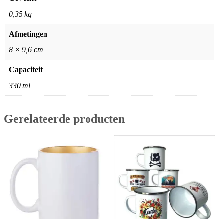
0,35 kg
Afmetingen
8 × 9,6 cm
Capaciteit
330 ml
Gerelateerde producten