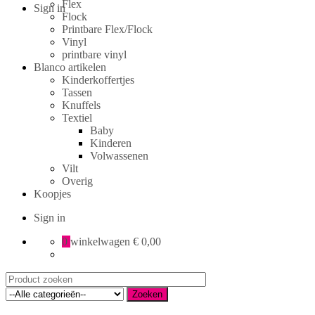
Flex
Sign in
Flock
Printbare Flex/Flock
Vinyl
printbare vinyl
Blanco artikelen
Kinderkoffertjes
Tassen
Knuffels
Textiel
Baby
Kinderen
Volwassenen
Vilt
Overig
Koopjes
Sign in
0
winkelwagen
€ 0,00
Search
for:
Zoeken