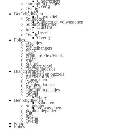
Onderzetters
aluminium plaatjes
Overig
Overig
Textiel
Benodigdheden
babytextiel
Snijplotter
kinderen en volwassenen
Sublimatiepapier
Kussens
Inkt
Tassen
Overig
Overig
Folies
Tegeltjes
Flex
Sleutelhangers
Flock
Glas
Printbare Flex/Flock
MDF
Vinyl
School
printbare vinyl
Telefoonhoesjes
Blanco artikelen
Magneten en puzzels
Kinderkoffertjes
Muismatten
Tassen
Metalen doosjes
Knuffels
aluminium plaatjes
Textiel
Overig
Baby
Benodigdheden
Kinderen
Snijplotter
Volwassenen
Sublimatiepapier
Vilt
Inkt
Overig
Overig
Koopjes
Folies