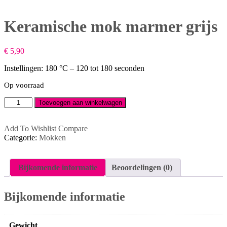
Keramische mok marmer grijs
€
5,90
Instellingen: 180 °C – 120 tot 180 seconden
Op voorraad
Keramische
Toevoegen aan winkelwagen
mok
marmer
grijs
Add To Wishlist
Compare
aantal
Categorie:
Mokken
Bijkomende informatie
Beoordelingen (0)
Bijkomende informatie
Gewicht