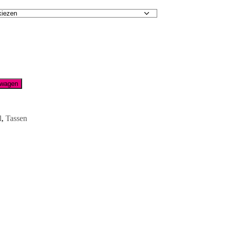
lwagen
l
,
Tassen