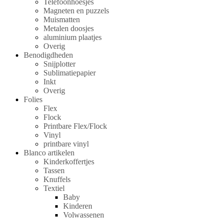
Telefoonhoesjes
Magneten en puzzels
Muismatten
Metalen doosjes
aluminium plaatjes
Overig
Benodigdheden
Snijplotter
Sublimatiepapier
Inkt
Overig
Folies
Flex
Flock
Printbare Flex/Flock
Vinyl
printbare vinyl
Blanco artikelen
Kinderkoffertjes
Tassen
Knuffels
Textiel
Baby
Kinderen
Volwassenen