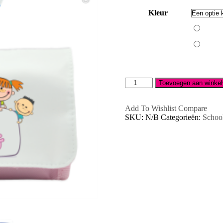
Kleur
Blauw
Fel
roze
etui
Toevoegen aan winke
aantal
Add To Wishlist
Compare
SKU:
N/B
Categorieën:
Schoo