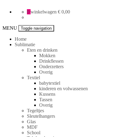
All
0
winkelwagen
€ 0,00
Creative
specials
MENU
Toggle navigation
Home
Sublimatie
Eten en drinken
Mokken
Drinkflessen
Onderzetters
Overig
Textiel
babytextiel
kinderen en volwassenen
Kussens
Tassen
Overig
Tegeltjes
Sleutelhangers
Glas
MDF
School