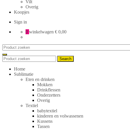
Vilt
Overig
Koopjes
Sign in
0
winkelwagen
€ 0,00
Search
for:
Search
Search
for:
Home
Sublimatie
Eten en drinken
Mokken
Drinkflessen
Onderzetters
Overig
Textiel
babytextiel
kinderen en volwassenen
Kussens
Tassen