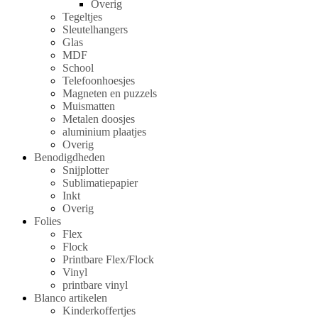
Overig
Tegeltjes
Sleutelhangers
Glas
MDF
School
Telefoonhoesjes
Magneten en puzzels
Muismatten
Metalen doosjes
aluminium plaatjes
Overig
Benodigdheden
Snijplotter
Sublimatiepapier
Inkt
Overig
Folies
Flex
Flock
Printbare Flex/Flock
Vinyl
printbare vinyl
Blanco artikelen
Kinderkoffertjes