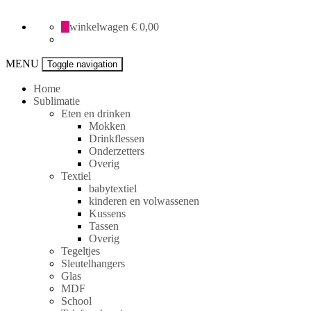
All
0
winkelwagen
€ 0,00
Creative
specials
MENU
Toggle navigation
Home
Sublimatie
Eten en drinken
Mokken
Drinkflessen
Onderzetters
Overig
Textiel
babytextiel
kinderen en volwassenen
Kussens
Tassen
Overig
Tegeltjes
Sleutelhangers
Glas
MDF
School