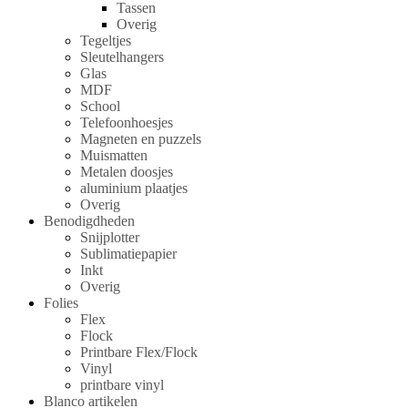
Tassen
Overig
Tegeltjes
Sleutelhangers
Glas
MDF
School
Telefoonhoesjes
Magneten en puzzels
Muismatten
Metalen doosjes
aluminium plaatjes
Overig
Benodigdheden
Snijplotter
Sublimatiepapier
Inkt
Overig
Folies
Flex
Flock
Printbare Flex/Flock
Vinyl
printbare vinyl
Blanco artikelen