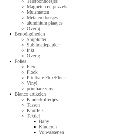
Telefoonhoesjes
Magneten en puzzels
Muismatten
Metalen doosjes
aluminium plaatjes
Overig
Benodigdheden
Snijplotter
Sublimatiepapier
Inkt
Overig
Folies
Flex
Flock
Printbare Flex/Flock
Vinyl
printbare vinyl
Blanco artikelen
Kinderkoffertjes
Tassen
Knuffels
Textiel
Baby
Kinderen
Volwassenen