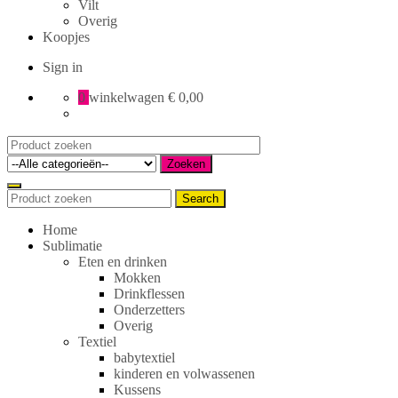
Vilt
Overig
Koopjes
Sign in
0
winkelwagen
€ 0,00
Search
for:
Zoeken
Search
Search
for:
Home
Sublimatie
Eten en drinken
Mokken
Drinkflessen
Onderzetters
Overig
Textiel
babytextiel
kinderen en volwassenen
Kussens